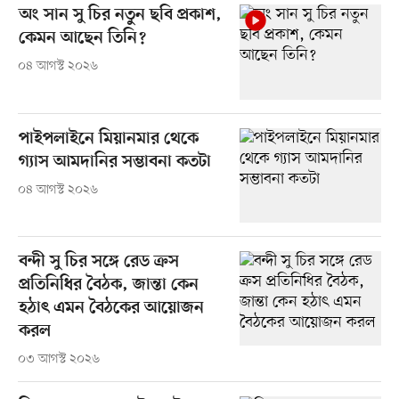
অং সান সু চির নতুন ছবি প্রকাশ,
কেমন আছেন তিনি?
০৪ আগস্ট ২০২৬
পাইপলাইনে মিয়ানমার থেকে
গ্যাস আমদানির সম্ভাবনা কতটা
০৪ আগস্ট ২০২৬
বন্দী সু চির সঙ্গে রেড ক্রস
প্রতিনিধির বৈঠক, জান্তা কেন
হঠাৎ এমন বৈঠকের আয়োজন
করল
০৩ আগস্ট ২০২৬