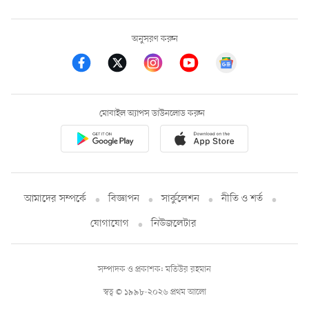
অনুসরণ করুন
মোবাইল অ্যাপস ডাউনলোড করুন
আমাদের সম্পর্কে
বিজ্ঞাপন
সার্কুলেশন
নীতি ও শর্ত
যোগাযোগ
নিউজলেটার
সম্পাদক ও প্রকাশক: মতিউর রহমান
স্বত্ব © ১৯৯৮-২০২৬ প্রথম আলো