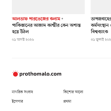
আলতাফ পারভেজের কলাম
তাপপ্রবাহে
পাকিস্তানের আজাদ কাশ্মীর কেন অশান্ত
কর্মসংস্থান ও
হয়ে উঠল
বিশ্বব্যাংক
০১ আগস্ট ২০২৬
৩১ জুলাই ২০
নাগরিক সংবাদ
কিশোর আলো
ইপেপার
প্রথমা