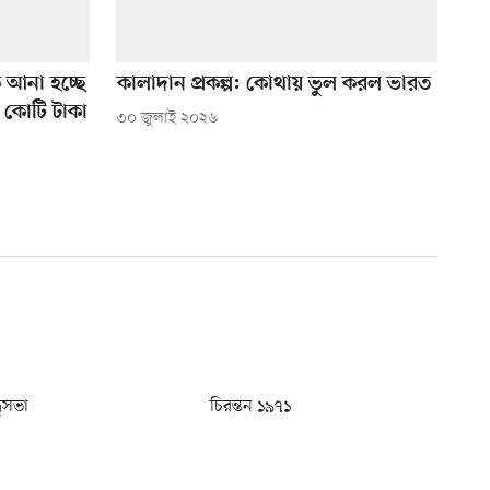
ে আনা হচ্ছে
কালাদান প্রকল্প: কোথায় ভুল করল ভারত
 কোটি টাকা
৩০ জুলাই ২০২৬
ধুসভা
চিরন্তন ১৯৭১