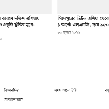
র কারণে দক্ষিণ এশিয়ায়
সিঙ্গাপুরের ভিটল এশিয়া থেক
 প্রবৃদ্ধি ঝুঁকির মুখে:
১ কার্গো এলএনজি, দাম ৯৫০
৩০ জুলাই ২০২৬
২৬
বিজ্ঞানচিন্তা
প্রথম আলো ট্রাস্ট
বন্
মোবাইল ভ্যাস