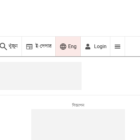
খুঁজুন
ই-পেপার
Login
Eng