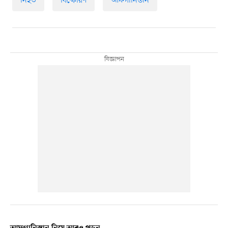
নিহত
বিস্ফোরণ
আফগানিস্তান