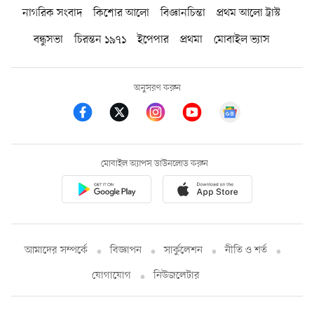
নাগরিক সংবাদ
কিশোর আলো
বিজ্ঞানচিন্তা
প্রথম আলো ট্রাস্ট
বন্ধুসভা
চিরন্তন ১৯৭১
ইপেপার
প্রথমা
মোবাইল ভ্যাস
অনুসরণ করুন
মোবাইল অ্যাপস ডাউনলোড করুন
আমাদের সম্পর্কে
বিজ্ঞাপন
সার্কুলেশন
নীতি ও শর্ত
যোগাযোগ
নিউজলেটার