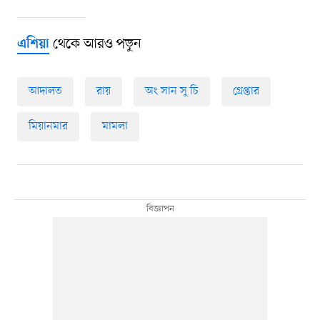
থেকে আরও পড়ুন
এশিয়া
আদালত
রায়
অং সান সু চি
গ্রেপ্তার
মিয়ানমার
মামলা