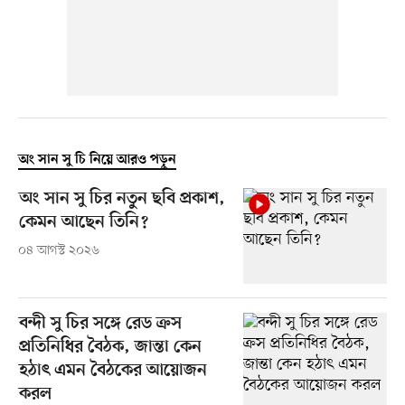
অং সান সু চি নিয়ে আরও পড়ুন
অং সান সু চির নতুন ছবি প্রকাশ,
কেমন আছেন তিনি?
০৪ আগস্ট ২০২৬
বন্দী সু চির সঙ্গে রেড ক্রস
প্রতিনিধির বৈঠক, জান্তা কেন
হঠাৎ এমন বৈঠকের আয়োজন
করল