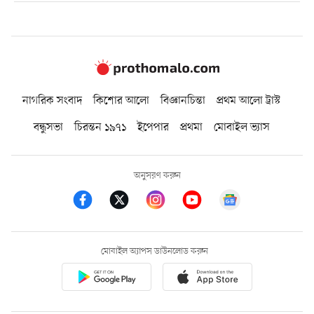
নাগরিক সংবাদ
কিশোর আলো
বিজ্ঞানচিন্তা
প্রথম আলো ট্রাস্ট
বন্ধুসভা
চিরন্তন ১৯৭১
ইপেপার
প্রথমা
মোবাইল ভ্যাস
অনুসরণ করুন
মোবাইল অ্যাপস ডাউনলোড করুন