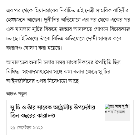
এর পর থেকে মিয়ানমারের নির্বাচিত এই নেত্রী সামরিক বাহিনীর
হেফাজতে আছেন। দুর্নীতির অভিযোগে এর পর থেকে একের পর
এক মামলায় সুচির বিরুদ্ধে জান্তার আদালতে গোপনে বিচারকাজ
চলছে। ইতিমধ্যে তাঁকে বিভিন্ন অভিযোগে দোষী সাব্যস্ত করে
কারাদণ্ড ঘোষণা করা হয়েছে।
আদালতের শুনানি চলার সময় সাংবাদিকদের উপস্থিতি ছিল
নিষিদ্ধ। সংবাদমাধ্যমের সঙ্গে কথা বলার ক্ষেত্রে সু চির
আইনজীবীদের ওপর নিষেধাজ্ঞা আছে।
আরও পড়ুন
সু চি ও তাঁর সাবেক অস্ট্রেলীয় উপদেষ্টার
তিন বছরের কারাদণ্ড
২৯ সেপ্টেম্বর ২০২২