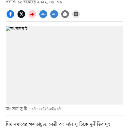
প্রকাশ: ১২ অক্টোবর ২০২২, ০৯: ০৯
অং সান সু চি
ছবি: রয়টার্স ফাইল ছবি
মিয়ানমারের ক্ষমতাচ্যুত নেত্রী অং সান সু চিকে দুর্নীতির দুই