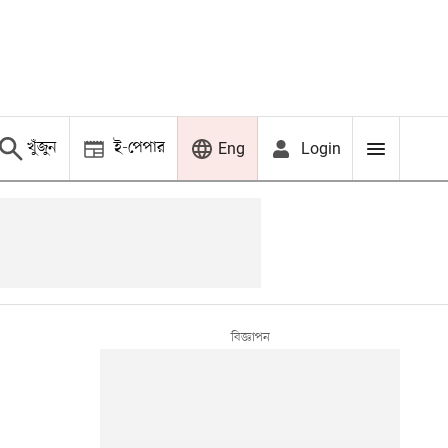
খুঁজুন
ই-পেপার
Login
Eng