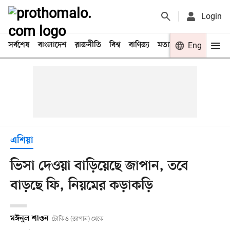
Login
সর্বশেষ
বাংলাদেশ
রাজনীতি
বিশ্ব
বাণিজ্য
মতামত
খেলা
Eng
বিনো
এশিয়া
ভিসা দেওয়া বাড়িয়েছে জাপান, তবে
বাড়ছে ফি, নিয়মের কড়াকড়ি
মঈনুল শাওন
টোকিও (জাপান) থেকে