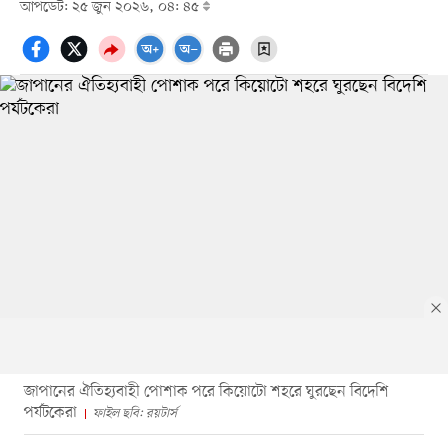
আপডেট: ২৫ জুন ২০২৬, ০৪: ৪৫
জাপানের ঐতিহ্যবাহী পোশাক পরে কিয়োটো শহরে ঘুরছেন বিদেশি
পর্যটকেরা
ফাইল ছবি: রয়টার্স