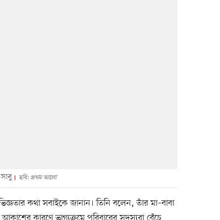
সাবু
ছবি: প্রথম আলো
িজ্ঞতার কথা সবাইকে জানান। তিনি বলেন, তাঁর মা–বাবা
া আকাশের কারণে ভাগ্যক্রমে পরিবারের সদস্যরা বেঁচে