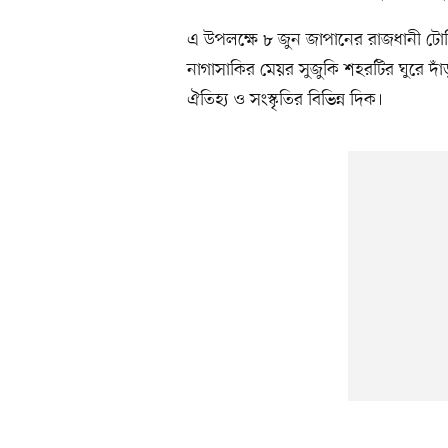
এ উপলক্ষে ৮ জুন জাপানের রাজধানী টো
নাগাসাকির মেয়র সুজুকি শহরটির ঘুরে দা
ঐতিহ্য ও সংস্কৃতির বিভিন্ন দিক।