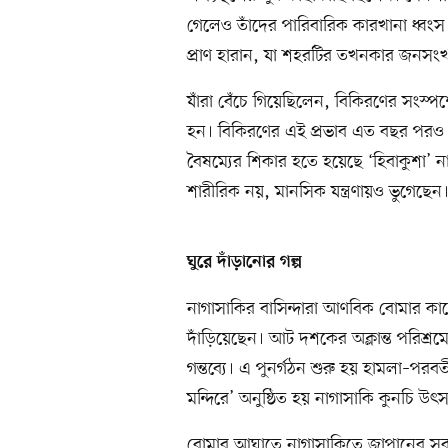
গেলেও তাঁদের পারিবারিক কারখানা ধ্বংস 
প্রাণ হারান, যা শহরটির তখনকার জনসংখ্
যাঁরা বেঁচে গিয়েছিলেন, বিকিরণের সংস্পর্
হন। বিকিরণের এই প্রভাব এত বছর পরও
বৈষম্যের শিকার হতে হয়েছে ‘হিবাকুশা’ ন
শারীরিক নয়, মানসিক যন্ত্রণায়ও ভুগেছেন
ঘুরে দাঁড়ানোর গল্প
নাগাসাকির বাসিন্দারা আণবিক বোমার কাছে
দাঁড়িয়েছেন। আট দশকের অক্লান্ত পরিশ্রম
গন্তব্যে। এ পুনর্গঠন শুরু হয় হামলা–পর
মন্দিরে’ অনুষ্ঠিত হয় নাগাসাকি কুনচি উৎ
বোমার আঘাতে নাগাসাকিতে জাপানের সবচে