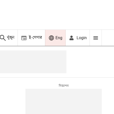
খুঁজুন
ই-পেপার
Login
Eng