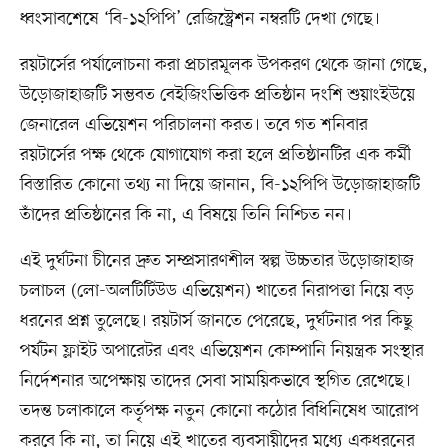
ধ্বংসাবশেষে ‘বি-১২পিপি’ রেজিস্ট্রেশন নম্বরটি দেখা গেছে।
রয়টার্সের পর্যালোচনা করা প্রচারমূলক উপকরণ থেকে জানা গেছে,
উড়োজাহাজটি সম্ভবত বেইজিংভিত্তিক প্রতিষ্ঠান দংশি শুয়াংইউয়ে
জেনারেল এভিয়েশন পরিচালনা করত। তবে গত শনিবার
রয়টার্সের পক্ষ থেকে যোগাযোগ করা হলে প্রতিষ্ঠানটির এক কর্মী
বিস্তারিত কোনো তথ্য না দিয়ে জানান, বি-১২পিপি উড়োজাহাজটি
তাঁদের প্রতিষ্ঠানের কি না, এ বিষয়ে তিনি নিশ্চিত নন।
এই দুর্ঘটনা চীনের দ্রুত সম্প্রসারণশীল স্বল্প উচ্চতার উড়োজাহাজ
চলাচল (লো-অলটিটিউড এভিয়েশন) খাতের নিরাপত্তা নিয়ে বড়
ধরনের প্রশ্ন তুলেছে। রয়টার্স জানতে পেরেছে, দুর্ঘটনার পর কিছু
পর্যটন ফ্লাইট অপারেটর এবং এভিয়েশন কোম্পানি নিয়ন্ত্রক সংস্থার
নির্দেশনার অপেক্ষায় তাদের সেবা সাময়িকভাবে স্থগিত রেখেছে।
তদন্ত চলাকালে কর্তৃপক্ষ নতুন কোনো কঠোর বিধিনিষেধ আরোপ
করবে কি না, তা নিয়ে এই খাতের ব্যবসায়ীদের মধ্যে একধরনের