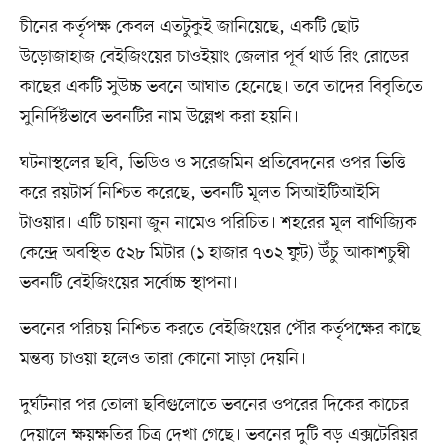
চীনের কর্তৃপক্ষ কেবল এতটুকুই জানিয়েছে, একটি ছোট
উড়োজাহাজ বেইজিংয়ের চাওইয়াং জেলার পূর্ব থার্ড রিং রোডের
কাছের একটি সুউচ্চ ভবনে আঘাত হেনেছে। তবে তাদের বিবৃতিতে
সুনির্দিষ্টভাবে ভবনটির নাম উল্লেখ করা হয়নি।
ঘটনাস্থলের ছবি, ভিডিও ও সরেজমিন প্রতিবেদনের ওপর ভিত্তি
করে রয়টার্স নিশ্চিত করেছে, ভবনটি মূলত সিআইটিআইসি
টাওয়ার। এটি চায়না জুন নামেও পরিচিত। শহরের মূল বাণিজ্যিক
কেন্দ্রে অবস্থিত ৫২৮ মিটার (১ হাজার ৭৩২ ফুট) উঁচু আকাশচুম্বী
ভবনটি বেইজিংয়ের সর্বোচ্চ স্থাপনা।
ভবনের পরিচয় নিশ্চিত করতে বেইজিংয়ের পৌর কর্তৃপক্ষের কাছে
মন্তব্য চাওয়া হলেও তারা কোনো সাড়া দেয়নি।
দুর্ঘটনার পর তোলা ছবিগুলোতে ভবনের ওপরের দিকের কাচের
দেয়ালে ক্ষয়ক্ষতির চিত্র দেখা গেছে। ভবনের দুটি বড় এক্সটেরিয়র