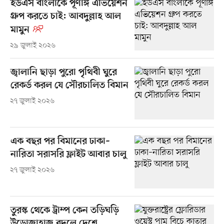
ইউএস বাংলাকে পূর্ণাঙ্গ এভিয়েশন
গ্রুপ করতে চাই: আবদুল্লাহ আল
মামুন
২৯ জুলাই ২০২৬
জ্বালানি ছাড়া পুরো পৃথিবী ঘুরে
রেকর্ড করল যে সৌরচালিত বিমান
২৭ জুলাই ২০২৬
এক বছর পর বিমানের ঢাকা–
নারিতা সরাসরি ফ্লাইট আবার চালু
২৭ জুলাই ২০২৬
তুরস্ক থেকে ট্রাম্প কেন তড়িঘড়ি
উড়োজাহাজ বদলে দেশে