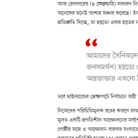
আজ রোববারের (৮ ফেব্রুয়ারি) সাধারণ ন
অনেকের মনেই আশার সঞ্চার করেছে। তাঁরা
প্রতিশ্রুতি দিচ্ছে, তা হয়তো এবার হাতে
আমাদের সৈনিকদের 
জনসমর্থন) হয়তো ব
অস্ত্রভান্ডার এখনো
তবে থাইল্যান্ডের প্রেক্ষাপটে নির্বাচনে জ
নিজেদের পরিচিতিমূলক রঙের কারণে রাজ
মূলত একটি প্রগতিশীল আন্দোলনের সর্বশেষ র
গোষ্ঠীর সঙ্গে এ আন্দোলন বারবার সংঘাত