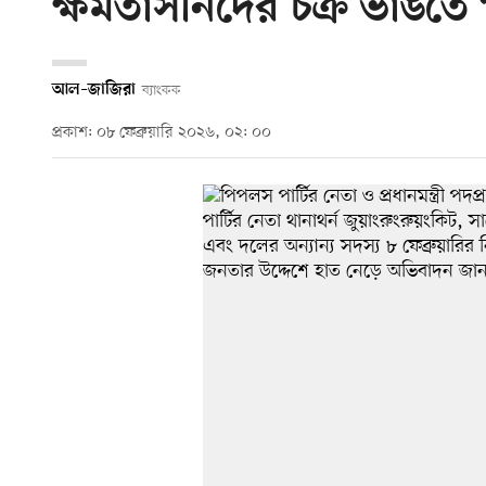
ক্ষমতাসীনদের চক্র ভাঙতে
আল–জাজিরা
ব্যাংকক
প্রকাশ: ০৮ ফেব্রুয়ারি ২০২৬, ০২: ০০