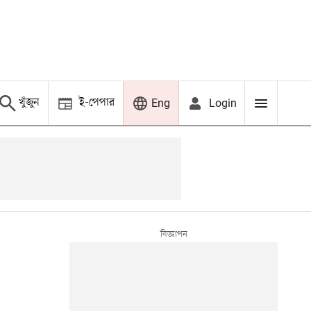
খুঁজুন
ই-পেপার
Login
Eng