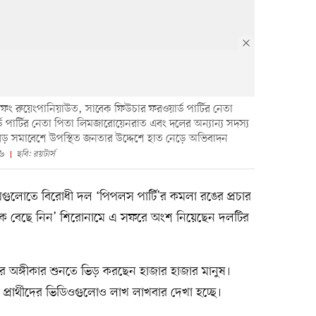
 নাথাফং রুয়েংপানিয়াউত, সাবেক ফিউচার ফরওয়ার্ড পার্টির নেতা
্ড পার্টির নেতা পিতা লিমজারোয়েনরাত এবং দলের অন্যান্য সদস্য
বড় সমাবেশে উপস্থিত জনতার উদ্দেশে হাত নেড়ে অভিবাদন
২৬
ছবি: রয়টার্স
রামগুলোতে বিরোধী দল ‘পিপলস পার্টি’র কমলা রঙের প্রচার
কে বেছে নিন’ শিরোনামে এ সফরে অংশ নিয়েছেন দলটির
ের অঙ্গীকার শুনতে ভিড় করছেন হাজার হাজার মানুষ।
্রার্থীদের ভিডিওগুলোও লাখ লাখবার দেখা হচ্ছে।