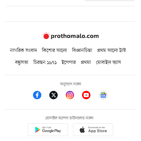
নাগরিক সংবাদ
কিশোর আলো
বিজ্ঞানচিন্তা
প্রথম আলো ট্রাস্ট
বন্ধুসভা
চিরন্তন ১৯৭১
ইপেপার
প্রথমা
মোবাইল ভ্যাস
অনুসরণ করুন
মোবাইল অ্যাপস ডাউনলোড করুন