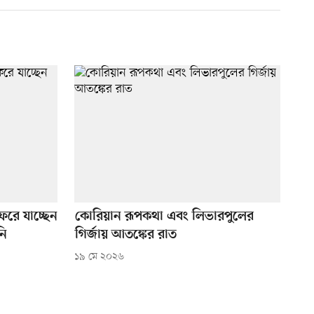
ফরে যাচ্ছেন
কোরিয়ান রূপকথা এবং লিভারপুলের
নি
গির্জায় আতঙ্কের রাত
১৯ মে ২০২৬