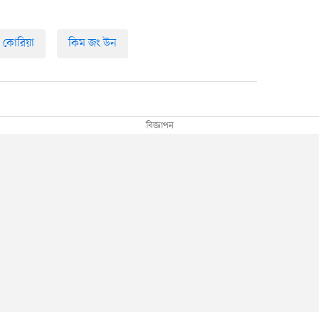
র কোরিয়া
কিম জং উন