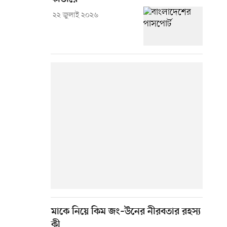
২২ জুলাই ২০২৬
মাকে নিয়ে কিম জং–উনের নীরবতার রহস্য
কী