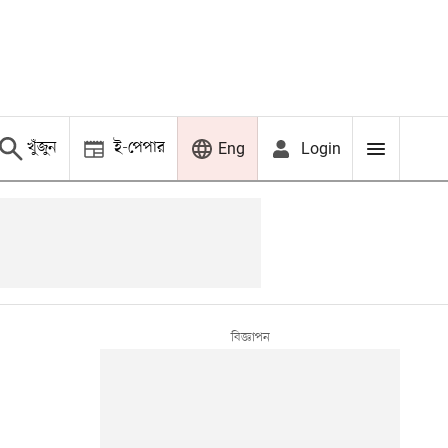
খুঁজুন
ই-পেপার
Login
Eng