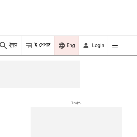
খুঁজুন
ই-পেপার
Login
Eng