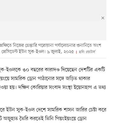
ক্ষিতে নিজের গ্রেপ্তারি পরোয়ানা পর্যালোচনার শুনানিতে অংশ
 প্রেসিডেন্ট ইউন সুক-ইওল। ৯ জুলাই, ২০২৫
ছবি: রয়টার্স
ন সুক-ইওলকে ৩০ বছরের কারাদণ্ড দিয়েছেন দেশটির একটি
য়ংয়ে সামরিক ড্রোন পাঠানোর সঙ্গে জড়িত থাকার
ওয়া হয়। দক্ষিণ কোরিয়ার সংবাদ সংস্থা ইয়োনহাপ এ তথ্য
্বরে ইউন সুক-ইওল দেশে সামরিক শাসন জারির চেষ্টা করে
টি অজুহাত তৈরি করতেই তিনি পিয়ংইয়ংয়ে ড্রোন