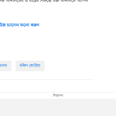
নিম্ন আদালতের এ রায়ের বিরুদ্ধে উচ্চ আদালতে আপিল
উজ চ্যানেল ফলো করুন
দালত
দক্ষিণ কোরিয়া