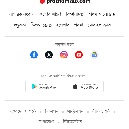
নাগরিক সংবাদ
কিশোর আলো
বিজ্ঞানচিন্তা
প্রথম আলো ট্রাস্ট
বন্ধুসভা
চিরন্তন ১৯৭১
ইপেপার
প্রথমা
মোবাইল ভ্যাস
অনুসরণ করুন
মোবাইল অ্যাপস ডাউনলোড করুন
আমাদের সম্পর্কে
বিজ্ঞাপন
সার্কুলেশন
নীতি ও শর্ত
যোগাযোগ
নিউজলেটার