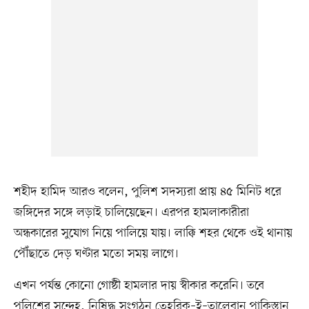
শহীদ হামিদ আরও বলেন, পুলিশ সদস্যরা প্রায় ৪৫ মিনিট ধরে
জঙ্গিদের সঙ্গে লড়াই চালিয়েছেন। এরপর হামলাকারীরা
অন্ধকারের সুযোগ নিয়ে পালিয়ে যায়। লাক্কি শহর থেকে ওই থানায়
পৌঁছাতে দেড় ঘণ্টার মতো সময় লাগে।
এখন পর্যন্ত কোনো গোষ্ঠী হামলার দায় স্বীকার করেনি। তবে
পুলিশের সন্দেহ, নিষিদ্ধ সংগঠন তেহরিক–ই–তালেবান পাকিস্তান