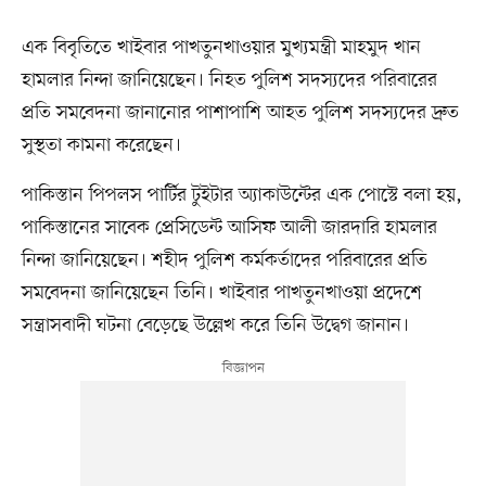
এক বিবৃতিতে খাইবার পাখতুনখাওয়ার মুখ্যমন্ত্রী মাহমুদ খান
হামলার নিন্দা জানিয়েছেন। নিহত পুলিশ সদস্যদের পরিবারের
প্রতি সমবেদনা জানানোর পাশাপাশি আহত পুলিশ সদস্যদের দ্রুত
সুস্থতা কামনা করেছেন।
পাকিস্তান পিপলস পার্টির টুইটার অ্যাকাউন্টের এক পোস্টে বলা হয়,
পাকিস্তানের সাবেক প্রেসিডেন্ট আসিফ আলী জারদারি হামলার
নিন্দা জানিয়েছেন। শহীদ পুলিশ কর্মকর্তাদের পরিবারের প্রতি
সমবেদনা জানিয়েছেন তিনি। খাইবার পাখতুনখাওয়া প্রদেশে
সন্ত্রাসবাদী ঘটনা বেড়েছে উল্লেখ করে তিনি উদ্বেগ জানান।