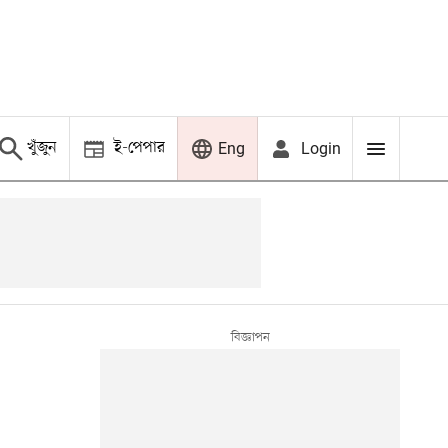
খুঁজুন
ই-পেপার
Login
Eng