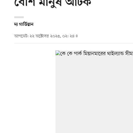
বেশি মানুষ আটক
দ্য গার্ডিয়ান
আপডেট: ২২ অক্টোবর ২০২৫, ০২: ২৪