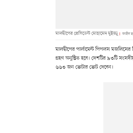
মালদ্বীপের প্রেসিডেন্ট মোহামেদ মুইজ্জু
ফাইল ছব
মালদ্বীপের পার্লামেন্ট পিপলস মজলিসের ন
গ্রহণ অনুষ্ঠিত হবে। দেশটির ৯৩টি সংস
৬৬৩ জন ভোটার ভোট দেবেন।