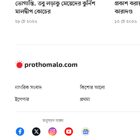
ভোগান্তি, তবু লড়াকু মেয়েদের কুর্নিশ
প্রকাশ করা
মালদ্বীপ কোচের
কারাদণ্ড
২৮ মে ২০২৬
১৩ মে ২০২৬
নাগরিক সংবাদ
কিশোর আলো
ইপেপার
প্রথমা
অনুসরণ করুন