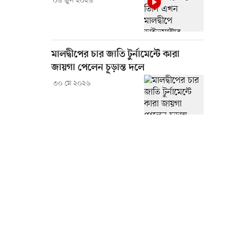
০৬ জুন ২০২৬
মালদ্বীপের চার জাতি টুর্নামেন্টে কারা
জায়গা পেলেন চূড়ান্ত দলে
৩০ মে ২০২৬