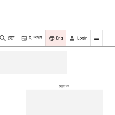
খুঁজুন
ই-পেপার
Login
Eng