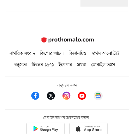
নাগরিক সংবাদ
কিশোর আলো
বিজ্ঞানচিন্তা
প্রথম আলো ট্রাস্ট
বন্ধুসভা
চিরন্তন ১৯৭১
ইপেপার
প্রথমা
মোবাইল ভ্যাস
অনুসরণ করুন
মোবাইল অ্যাপস ডাউনলোড করুন