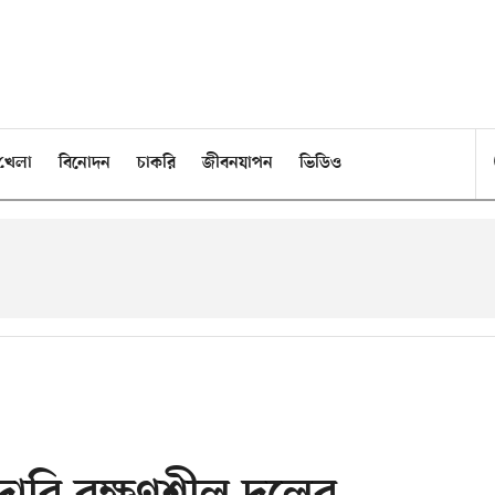
খেলা
বিনোদন
চাকরি
জীবনযাপন
ভিডিও