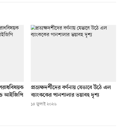
 অপরাধবিষয়ক
প্রত্যক্ষদর্শীদের বর্ণনায় যেভাবে উঠে এল
্ডে আইজিপি
ব্যাংককের পানশালার ভয়াবহ দৃশ্য
১৪ জুলাই ২০২৬