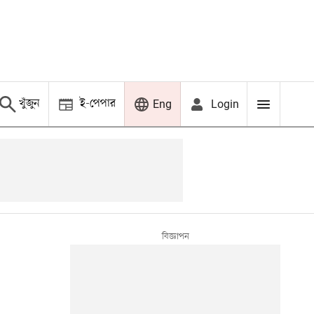
খুঁজুন
ই-পেপার
Login
Eng