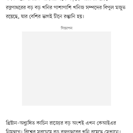
রত্নপাথরের বড় বড় খনির পাশাপাশি খনিজ সম্পদের বিপুল মজুত
রয়েছে, যার বেশির ভাগই চীনে রপ্তানি হয়।
খ্রিষ্টান–অধ্যুষিত কাচিন রাজ্যের বড় অংশই এখন কেআইএর
নিয়ন্ত্রণে। বিশ্বের সবচেয়ে বড় রত্নপাথরের খনি রয়েছে সেখানে।