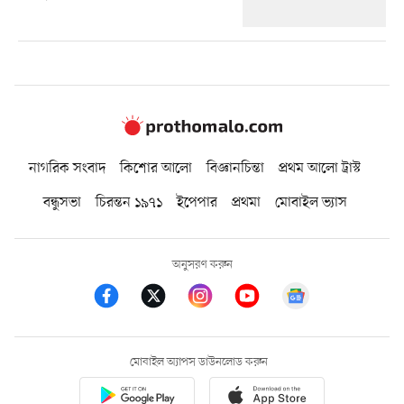
নাগরিক সংবাদ
কিশোর আলো
বিজ্ঞানচিন্তা
প্রথম আলো ট্রাস্ট
বন্ধুসভা
চিরন্তন ১৯৭১
ইপেপার
প্রথমা
মোবাইল ভ্যাস
অনুসরণ করুন
মোবাইল অ্যাপস ডাউনলোড করুন