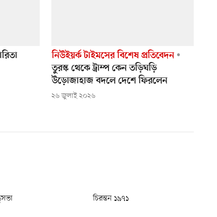
ারিতা
নিউইয়র্ক টাইমসের বিশেষ প্রতিবেদন
তুরস্ক থেকে ট্রাম্প কেন তড়িঘড়ি
উড়োজাহাজ বদলে দেশে ফিরলেন
২৬ জুলাই ২০২৬
ধুসভা
চিরন্তন ১৯৭১