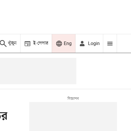
খুঁজুন
ই-পেপার
Login
Eng
ের