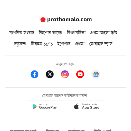
নাগরিক সংবাদ
কিশোর আলো
বিজ্ঞানচিন্তা
প্রথম আলো ট্রাস্ট
বন্ধুসভা
চিরন্তন ১৯৭১
ইপেপার
প্রথমা
মোবাইল ভ্যাস
অনুসরণ করুন
মোবাইল অ্যাপস ডাউনলোড করুন