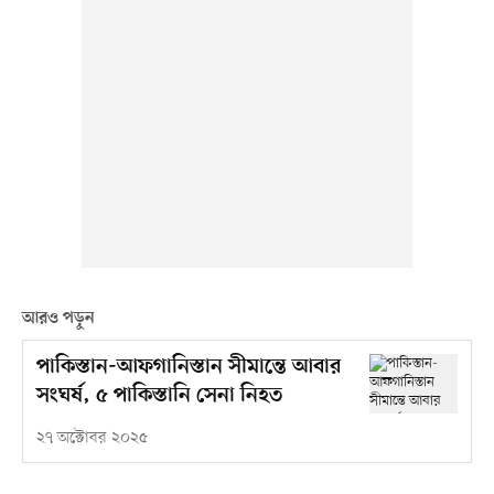
আরও পড়ুন
পাকিস্তান-আফগানিস্তান সীমান্তে আবার
সংঘর্ষ, ৫ পাকিস্তানি সেনা নিহত
২৭ অক্টোবর ২০২৫