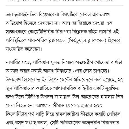
তবে ভূরাজনৈতিক বিশ্লেষকেরা বিষয়টিকে কেবল একতরফা
অভিযোগ হিসেবে দেখছেন না। আল–জাজিরাকে দেওয়া এক
সাক্ষাৎকারে কোয়েটাভিত্তিক নিরাপত্তা বিশ্লেষক রহিম নাসারি এই
পরিস্থিতিকে পারস্পরিক ব্ল্যাকমেল (মিউচুয়াল ব্ল্যাকমেল) হিসেবে
সংজ্ঞায়িত করেছেন।
নাসারির মতে, পাকিস্তান মূলত নিজের অভ্যন্তরীণ গোয়েন্দা ব্যর্থতা
আড়াল করার জন্যই আফগানিস্তানের ওপর দোষ চাপাচ্ছে।
উদাহরণ হিসেবে দ্য ইনডিপেনডেন্টের প্রতিবেদনে বলা হয়েছে, ২৭
জুন পাকিস্তানের করাচিতে আধাসামরিক বাহিনীর একটি সুরক্ষিত
কম্পাউন্ডে টিটিপির উপদল জামায়াত-উল-আহরারের হামলায় তিন
সেনা নিহত হন। আফগান সীমান্ত থেকে ১ হাজার ২০০
কিলোমিটার পথ পাড়ি দিয়ে হামলাকারীরা কীভাবে করাচি পৌঁছাল
এবং রসদ সংগ্রহ করল, সেটি পাকিস্তানের অভ্যন্তরীণ নিরাপত্তার