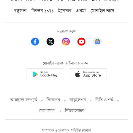
বন্ধুসভা
চিরন্তন ১৯৭১
ইপেপার
প্রথমা
মোবাইল ভ্যাস
অনুসরণ করুন
মোবাইল অ্যাপস ডাউনলোড করুন
আমাদের সম্পর্কে
বিজ্ঞাপন
সার্কুলেশন
নীতি ও শর্ত
যোগাযোগ
নিউজলেটার
সম্পাদক ও প্রকাশক: মতিউর রহমান