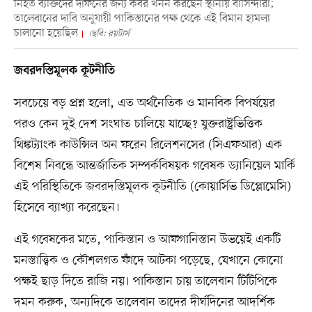
নিহত ব্যক্তিদের দাফনের জন্য কবর খনন করছেন স্থানীয় বাসিন্দারা;
তালেবানের দাবি অনুযায়ী পাকিস্তানের পক্ষ থেকে এই বিমান হামলা
চালানো হয়েছিল
।ছবি: রয়টার্স
জবরদস্তিমূলক কূটনীতি
সবচেয়ে বড় প্রশ্ন হলো, এত অর্থনৈতিক ও মানবিক বিপর্যয়ের
পরও কেন দুই দেশ সংঘাত চালিয়ে যাচ্ছে? যুক্তরাষ্ট্রভিত্তিক
থিঙ্কট্যাংক কাউন্সিল অন ফরেন রিলেশনসের (সিএফআর) এক
বিশেষ নিবন্ধে আন্তর্জাতিক সম্পর্কবিষয়ক গবেষক ড্যানিয়েল মার্কি
এই পরিস্থিতিকে জবরদস্তিমূলক কূটনীতি (কোয়ার্সিভ ডিপ্লোমেসি)
হিসেবে ব্যাখ্যা করেছেন।
এই গবেষকের মতে, পাকিস্তান ও আফগানিস্তান উভয়েই একটি
মনস্তাত্ত্বিক ও কৌশলগত ফাঁদে আটকা পড়েছে, যেখানে কোনো
পক্ষই ছাড় দিতে রাজি নয়। পাকিস্তান চায় তালেবান টিটিপিকে
দমন করুক, অন্যদিকে তালেবান তাদের দীর্ঘদিনের আদর্শিক