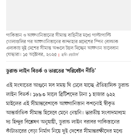
পাকিস্তান ও আফগানিস্তানের সীমান্ত বাহিনীর মধ্যে পাল্টাপাল্টি
গোলাগুলির পর আফগানিস্তানের কান্দাহার প্রদেশের স্পিন বোল্ডাক
এলাকায় দুই দেশের সীমান্ত অঞ্চলে টহল দিচ্ছেন আফগান তালেবান
যোদ্ধারা। ১৫ অক্টোবর, ২০২৫
ছবি: রয়টার্স
ডুরান্ড লাইন বিতর্ক ও ভারতের ‘পরিবেষ্টন নীতি’
এই সংঘাতের আগুনে সব সময় ঘি ঢেলে যাচ্ছে ঐতিহাসিক ডুরান্ড
লাইন বিতর্ক। ১৮৯৩ সালে ব্রিটিশদের টানা ১ হাজার ৬২২
মাইলের এই সীমান্তরেখাকে আফগানিস্তান কখনোই স্বীকৃত
আন্তর্জাতিক সীমান্ত হিসেবে মেনে নেয়নি। ভারতীয় সংবাদমাধ্যম
দ্য হিন্দুর বিশ্লেষণ অনুযায়ী, ডুরান্ড লাইন বরাবর পাকিস্তানের
কাঁটাতারের বেড়া নির্মাণ নিয়ে দুই দেশের সীমান্তরক্ষীদের মধ্যে