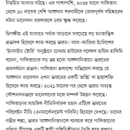
নিয়মিত সংঘাত ঘটছে। এর পাশাপাশি, ২০২৫ সালে পাকিস্তান
থেকে ১০ লাখের বেশি আফগান শরণার্থীকে জোরপূর্বক বহিষ্কারের
ঘটনা তালেবান সরকারকে চরম ক্ষুব্ধ করেছে।
দ্বিপক্ষীয় এই সংঘাতে পর্দার আড়ালে সবচেয়ে বড় মনস্তাত্ত্বিক
প্রভাবক হিসেবে কাজ করছে ভারত। আল–জাজিরা ইংলিশের
‘ইনসাইড স্টোরি’ অনুষ্ঠানে চ্যাথাম হাউসের গবেষক হামিদ হাকিমি
বলেন, পাকিস্তানের বড় ভয় হলো আফগানিস্তানে ভারতের
ক্রমবর্ধমান প্রভাব। পাকিস্তান প্রকাশ্যে অভিযোগ করছে যে
আফগান তালেবান এখন ভারতের একটি ‘প্রক্সি’ বা ছায়াশক্তি
হিসেবে কাজ করছে। ২০২১ সালের পর থেকে ভারত অত্যন্ত
কৌশলগতভাবে তালেবানের সঙ্গে সম্পর্ক উন্নয়ন করেছে।
পাকিস্তানের সামরিক নীতিনির্ধারক মহল এটিকে ভারতের
পরিবেষ্টন নীতি (এনসার্কেলমেন্ট পলিসি) হিসেবে দেখছে। তাদের
গভীর শঙ্কা, ভারত আফগানিস্তানকে ব্যবহার করে পাকিস্তানের
পশ্চিম সীমান্তে একটি স্থায়ী অস্থিতিশীলতা তৈরি করে রাখতে