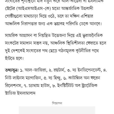
সংঘাতের শূন্যস্থানে যদি নতুন করে আল-কায়েদা বা ইসলামিক
স্টেটের (আইএসআইএস–কে) মতো আন্তর্জাতিক উগ্রবাদী
গোষ্ঠীগুলো মাথাচাড়া দিয়ে ওঠে, তবে তা দক্ষিণ এশিয়ার
আঞ্চলিক নিরাপত্তার জন্য এক ভয়াবহ পরিণতি ডেকে আনবে।
সামরিক আগ্রাসন বা নিয়ন্ত্রিত উত্তেজনা দিয়ে এই ভূরাজনৈতিক
সংকটের সমাধান সম্ভব নয়, আঞ্চলিক স্থিতিশীলতা ফেরাতে হলে
দুই দেশকেই সংঘাতের পথ ছেড়ে গঠনমূলক কূটনীতির পথে
হাঁটতে হবে।
১. আল–জাজিরা, ২. রয়টার্স, ৩. দ্য ইনডিপেনডেন্ট, ৪.
তথ্যসূত্র:
নিউ লাইনস ম্যাগাজিন, ৫. দ্য হিন্দু, ৬. কাউন্সিল অন ফরেন
রিলেশনস, ৭. চ্যাথাম হাউস, ৮. ইনস্টিটিউট অব স্ট্র্যাটেজিক
স্টাডিজ ইসলামাবাদ