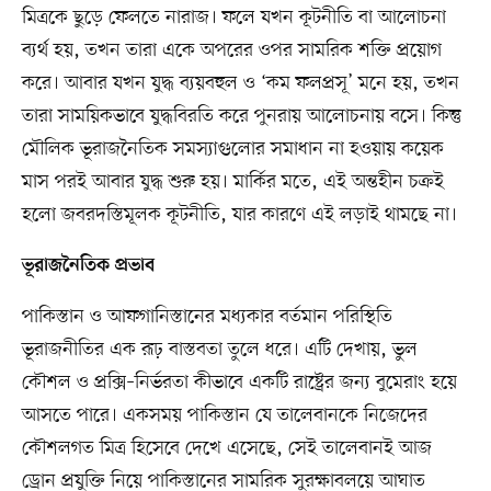
মিত্রকে ছুড়ে ফেলতে নারাজ। ফলে যখন কূটনীতি বা আলোচনা
ব্যর্থ হয়, তখন তারা একে অপরের ওপর সামরিক শক্তি প্রয়োগ
করে। আবার যখন যুদ্ধ ব্যয়বহুল ও ‘কম ফলপ্রসূ’ মনে হয়, তখন
তারা সাময়িকভাবে যুদ্ধবিরতি করে পুনরায় আলোচনায় বসে। কিন্তু
মৌলিক ভূরাজনৈতিক সমস্যাগুলোর সমাধান না হওয়ায় কয়েক
মাস পরই আবার যুদ্ধ শুরু হয়। মার্কির মতে, এই অন্তহীন চক্রই
হলো জবরদস্তিমূলক কূটনীতি, যার কারণে এই লড়াই থামছে না।
ভূরাজনৈতিক প্রভাব
পাকিস্তান ও আফগানিস্তানের মধ্যকার বর্তমান পরিস্থিতি
ভূরাজনীতির এক রূঢ় বাস্তবতা তুলে ধরে। এটি দেখায়, ভুল
কৌশল ও প্রক্সি–নির্ভরতা কীভাবে একটি রাষ্ট্রের জন্য বুমেরাং হয়ে
আসতে পারে। একসময় পাকিস্তান যে তালেবানকে নিজেদের
কৌশলগত মিত্র হিসেবে দেখে এসেছে, সেই তালেবানই আজ
ড্রোন প্রযুক্তি নিয়ে পাকিস্তানের সামরিক সুরক্ষাবলয়ে আঘাত