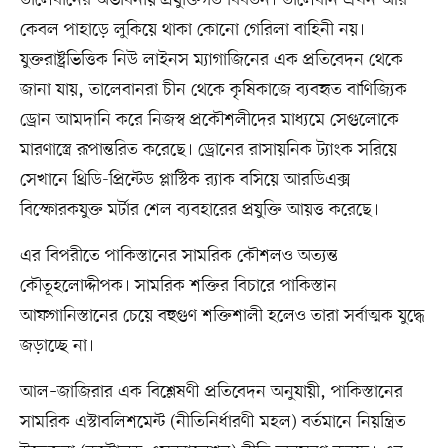
কেবল পাহাড়ে লুকিয়ে থাকা কোনো গেরিলা বাহিনী নয়।
যুক্তরাষ্ট্রভিত্তিক নিউ লাইনস ম্যাগাজিনের এক প্রতিবেদন থেকে
জানা যায়, তালেবানরা চীন থেকে কৃষিকাজে ব্যবহৃত বাণিজ্যিক
ড্রোন আমদানি করে নিজস্ব প্রকৌশলীদের মাধ্যমে সেগুলোকে
মারণাস্ত্রে রূপান্তরিত করেছে। ড্রোনের রাসায়নিক ট্যাংক সরিয়ে
সেখানে থ্রিডি-প্রিন্টেড প্লাস্টিক র‍্যাক বসিয়ে আরডিএক্স
বিস্ফোরকযুক্ত মর্টার শেল ব্যবহারের প্রযুক্তি আয়ত্ত করেছে।
এর বিপরীতে পাকিস্তানের সামরিক কৌশলও অত্যন্ত
কৌতূহলোদ্দীপক। সামরিক শক্তির বিচারে পাকিস্তান
আফগানিস্তানের চেয়ে বহুগুণ শক্তিশালী হলেও তারা সর্বাত্মক যুদ্ধে
জড়াচ্ছে না।
আল–জাজিরার এক বিশ্লেষণী প্রতিবেদন অনুযায়ী, পাকিস্তানের
সামরিক এস্টাবলিশমেন্ট (নীতিনির্ধারণী মহল) বর্তমানে নিয়ন্ত্রিত