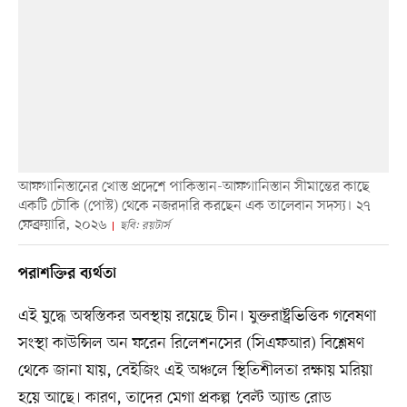
আফগানিস্তানের খোস্ত প্রদেশে পাকিস্তান-আফগানিস্তান সীমান্তের কাছে
একটি চৌকি (পোস্ট) থেকে নজরদারি করছেন এক তালেবান সদস্য। ২৭
ফেব্রুয়ারি, ২০২৬
ছবি: রয়টার্স
পরাশক্তির ব্যর্থতা
এই যুদ্ধে অস্বস্তিকর অবস্থায় রয়েছে চীন। যুক্তরাষ্ট্রভিত্তিক গবেষণা
সংস্থা কাউন্সিল অন ফরেন রিলেশনসের (সিএফআর) বিশ্লেষণ
থেকে জানা যায়, বেইজিং এই অঞ্চলে স্থিতিশীলতা রক্ষায় মরিয়া
হয়ে আছে। কারণ, তাদের মেগা প্রকল্প ‘বেল্ট অ্যান্ড রোড