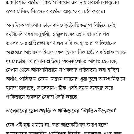
এক বিশাল ব্যর্থতা। কিন্তু পাকিস্তান এর দায় সরাসরি কাবুলের
ওপর চাপিয়ে নিজেদের ব্যর্থতা আড়ালের চেষ্টা করছে।
অন্যদিকে আফগান তালেবানও কূটনৈতিকভাবে পিছিয়ে নেই।
রয়টার্সের খবর অনুযায়ী, ১ জুলাইয়ের ড্রোন হামলার পর
তালেবানের প্রতিরক্ষা মন্ত্রণালয় দাবি করে, তারা পাকিস্তানের
অভ্যন্তরে আইএসআইএল-কের (ইসলামিক স্টেট অব ইরাক অ্যান্ড
দ্য লেভান্ত–খোরাসান প্রভিন্স) কেন্দ্রগুলোতে আঘাত হেনেছে,
যেখান থেকে আফগানিস্তানে নাশকতার পরিকল্পনা করা হচ্ছিল।
অর্থাৎ, পাকিস্তান যেমন ‘সন্ত্রাস দমনের’ ধুয়া তুলে আফগানিস্তানে
হামলা চালাচ্ছে, তালেবানও ঠিক একই বয়ান ব্যবহার করে
পাকিস্তানে হামলার বৈধতা তৈরি করছে।
তালেবানের ড্রোন প্রযুক্তি ও পাকিস্তানের ‘নিয়ন্ত্রিত উত্তেজনা’
কেন এই যুদ্ধ থামছে না, তার আরেকটি বড় কারণ হলো
তালেবানের অভাবনীয় প্রযুক্তিগত বিবর্তন। তালেবান এখন আর