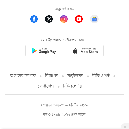
অনুসরণ করুন
মোবাইল অ্যাপস ডাউনলোড করুন
আমাদের সম্পর্কে
বিজ্ঞাপন
সার্কুলেশন
নীতি ও শর্ত
যোগাযোগ
নিউজলেটার
সম্পাদক ও প্রকাশক: মতিউর রহমান
স্বত্ব © ১৯৯৮-২০২৬ প্রথম আলো