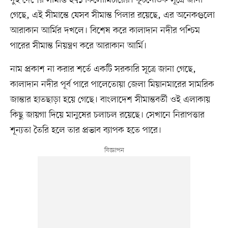
দুই দেশের সীমান্ত ২৭১ কিলোমিটারের। কূটনৈতিক সূত্রে জানা
গেছে, এই সীমান্তে যেসব সীমান্ত পিলার রয়েছে, এর অনেকগুলো
আরাকান আর্মির দখলে। বিশেষ করে কালাদান নদীর পশ্চিম
পারের সীমান্ত নিয়ন্ত্রণ করে আরাকান আর্মি।
নাম প্রকাশ না করার শর্তে একটি সরকারি সূত্রে জানা গেছে,
কালাদান নদীর পূর্ব পারে পালেতোয়া জেলা মিয়ানমারের সামরিক
জান্তার হাতছাড়া হয়ে গেছে। বাংলাদেশ সীমান্তবর্তী ওই এলাকায়
কিছু জায়গা দিয়ে মানুষের চলাচল রয়েছে। সেখানে নিরাপত্তার
শূন্যতা তৈরি হলে তার প্রভাব ব্যাপক হতে পারে।