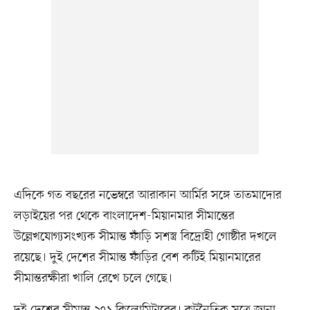
এদিকে গত বছরের নভেম্বরে আরাকান আর্মির সঙ্গে তাতমাদোর
লড়াইয়ের পর থেকে বাংলাদেশ-মিয়ানমার সীমান্তের
উল্লেখযোগ্যসংখ্যক সীমান্ত ফাঁড়ি সশস্ত্র বিদ্রোহী গোষ্ঠীর দখলে
রয়েছে। দুই দেশের সীমান্ত ফাঁড়ির বেশ কটিই মিয়ানমারের
সীমান্তরক্ষীরা খালি রেখে চলে গেছে।