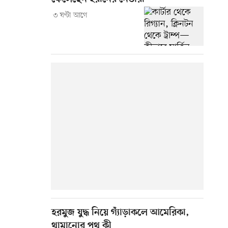
৩ ঘণ্টা আগে
হরমুজ যুদ্ধ নিয়ে গ্যাঁড়াকলে আমেরিকা,
থামানোর পথ কী