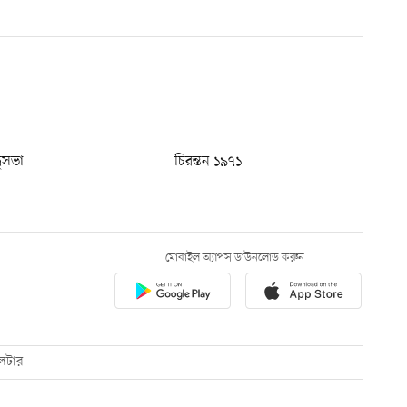
ধুসভা
চিরন্তন ১৯৭১
মোবাইল অ্যাপস ডাউনলোড করুন
েটার