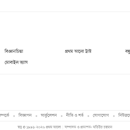
বিজ্ঞানচিন্তা
প্রথম আলো ট্রাস্ট
বন্
মোবাইল ভ্যাস
্পর্কে
বিজ্ঞাপন
সার্কুলেশন
নীতি ও শর্ত
যোগাযোগ
নিউজল
স্বত্ব © ১৯৯৮-২০২৬ প্রথম আলো
সম্পাদক ও প্রকাশক: মতিউর রহমান