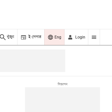
খুঁজুন
ই-পেপার
Login
Eng