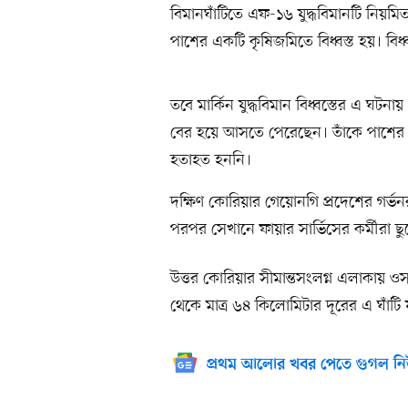
বিমানঘাঁটিতে এফ-১৬ যুদ্ধবিমানটি নিয়মি
পাশের একটি কৃষিজমিতে বিধ্বস্ত হয়। বিধ্
তবে মার্কিন যুদ্ধবিমান বিধ্বস্তের এ ঘট
বের হয়ে আসতে পেরেছেন। তাঁকে পাশের 
হতাহত হননি।
দক্ষিণ কোরিয়ার গেয়োনগি প্রদেশের গর্ভনর
পরপর সেখানে ফায়ার সার্ভিসের কর্মীরা ছুট
উত্তর কোরিয়ার সীমান্তসংলগ্ন এলাকায় ওসা
থেকে মাত্র ৬৪ কিলোমিটার দূরের এ ঘাঁটি যু
প্রথম আলোর খবর পেতে গুগল নি