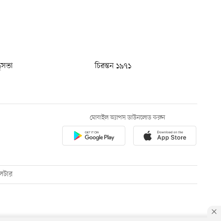
ধুসভা
চিরন্তন ১৯৭১
মোবাইল অ্যাপস ডাউনলোড করুন
েটার