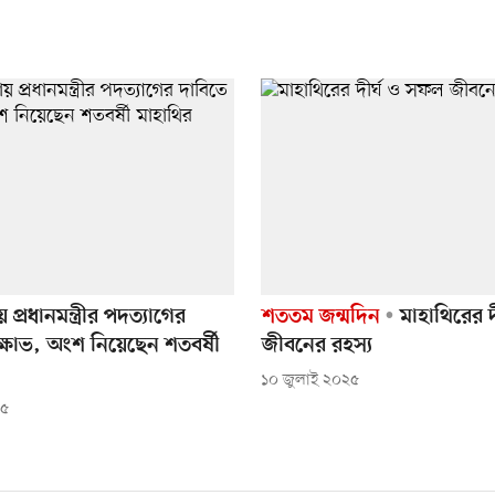
প্রধানমন্ত্রীর পদত্যাগের
শততম জন্মদিন
মাহাথিরের দ
্ষোভ, অংশ নিয়েছেন শতবর্ষী
জীবনের রহস্য
১০ জুলাই ২০২৫
২৫