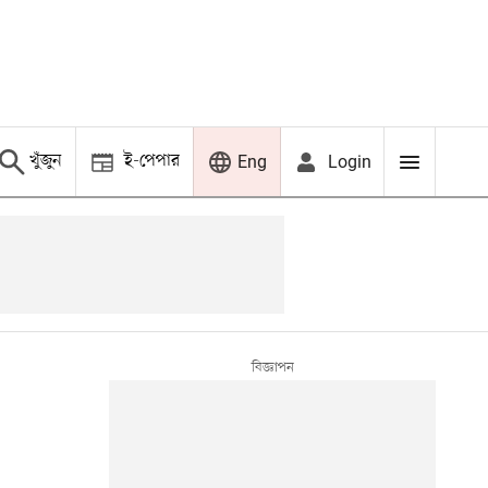
খুঁজুন
ই-পেপার
Login
Eng