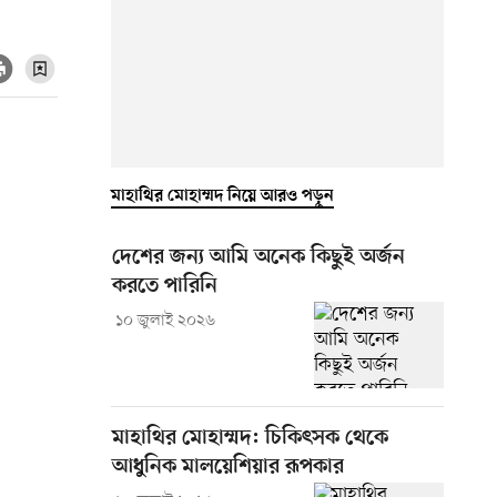
মাহাথির মোহাম্মদ নিয়ে আরও পড়ুন
দেশের জন্য আমি অনেক কিছুই অর্জন
করতে পারিনি
১০ জুলাই ২০২৬
মাহাথির মোহাম্মদ: চিকিৎসক থেকে
আধুনিক মালয়েশিয়ার রূপকার