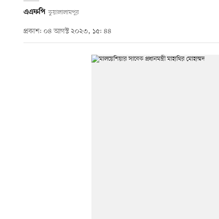
এএফপি
কুয়ালালামপুর
প্রকাশ: ০৪ আগস্ট ২০২৩, ১৫: ৪৪