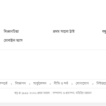
বিজ্ঞানচিন্তা
প্রথম আলো ট্রাস্ট
বন্
মোবাইল ভ্যাস
্পর্কে
বিজ্ঞাপন
সার্কুলেশন
নীতি ও শর্ত
যোগাযোগ
নিউজল
স্বত্ব © ১৯৯৮-২০২৬ প্রথম আলো
সম্পাদক ও প্রকাশক: মতিউর রহমান