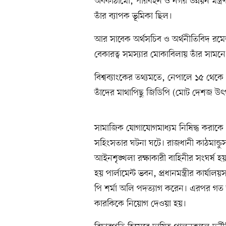
অবকাঠামো, পরিবহন ও নগর উন্নয়ন মন্ত্র
তাঁর ব্যাপক ভূমিকা ছিল।
আর সাবেক অর্থসচিব ও অর্থনীতিবিদ রমেশ্ব
বেকারত্ব সমস্যার মোকাবিলায় তাঁর সামনে 
বিশ্বব্যাংকের তথ্যমতে, নেপালে ১৫ থে
তাঁদের মাথাপিছু জিডিপি (মোট দেশজ উৎ
সামাজিক যোগাযোগমাধ্যম নিষিদ্ধ করাকে কে
সহিংসতার ঘটনা ঘটে। রাজধানী কাঠমান্ডুস
আইনশৃঙ্খলা রক্ষাকারী বাহিনীর সংঘর্ষ
হয় পার্লামেন্ট ভবন, প্রধানমন্ত্রীর কার্যা
পি শর্মা অলি পদত্যাগ করেন। এরপর গত শুক
কারকিকে নিয়োগ দেওয়া হয়।