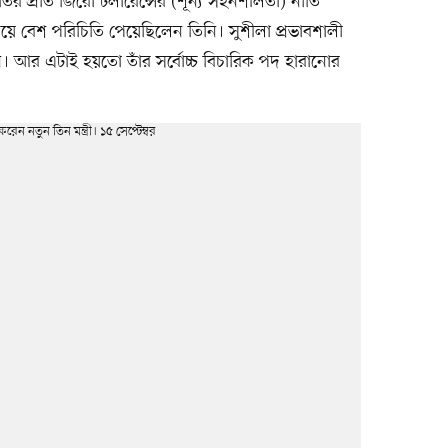
ীতির প্রতি জিরো টলারেন্সের (শূন্য সহনশীলতা) নীতি
য়ে বেশ পরিচিতি পেয়েছিলেন তিনি। সুশীলা প্রভাবশালী
ছিলেন। আর এটাই হয়তো তাঁর সর্বোচ্চ বিচারিক পদ হারানোর