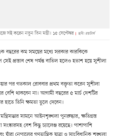
 সই করেন নতুন তিন মন্ত্রী। ১৫ সেপ্টেম্বর
ছবি: রয়টার্স
ার এক বছরের কম সময়ের মধ্যে সরকার কারকিকে
ই প্রস্তাব শেষ পর্যন্ত বাতিল হলেও হতাশ হয়ে সুশীলা
্ব নেওয়ার পর গতকাল রোববার প্রথম বক্তৃতা করেন সুশীলা
র বেশি থাকবেন না। আগামী বছরের ৫ মার্চ দেশটির
র হাতে তিনি ক্ষমতা তুলে দেবেন।
ন্ত্রিসভার সামনে আইনশৃঙ্খলা পুনরুদ্ধার, ক্ষতিগ্রস্ত
থাপনা সংস্কারসহ বেশ কিছু চ্যালেঞ্জ রয়েছে। পাশাপাশি
 যাঁরা নেপালের গণতান্ত্রিক যাত্রা ও সাংবিধানিক শৃঙ্খলা