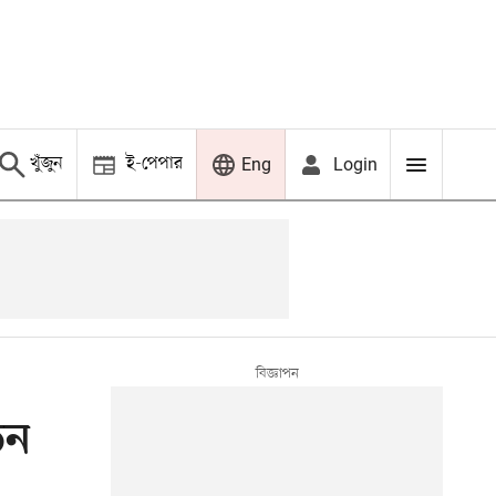
খুঁজুন
ই-পেপার
Login
Eng
িন