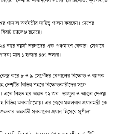
ণালয়ের। দেশটির দীর্ঘদিনের সমস্যা লোডশেডিং দূর করতে
র খানাল অর্থমন্ত্রীর দায়িত্ব পালন করবেন। দেশের
বিরাট চ্যালেঞ্জ রয়েছে।
কে ২৪ বছর বয়সী তরুণদের এক–পঞ্চমাংশ বেকার। সেখানে
পাদন) মাত্র ১ হাজার ৪৪৭ ডলার।
ন্দ্র করে ৮ ও ৯ সেপ্টেম্বর নেপালের বিক্ষোভ ও ব্যাপক
হ দেশটির বিভিন্ন শহরে বিক্ষোভকারীদের সঙ্গে
 হয়। এতে নিহত হন অন্তত ৭২ জন। ভাঙচুর ও আগুন দেওয়া
লয়সহ বিভিন্ন অবকাঠামোয়। এর জেরে মঙ্গলবার প্রধানমন্ত্রী কে
্রবার অন্তর্বর্তী সরকারের প্রধান হিসেবে সুশীলা