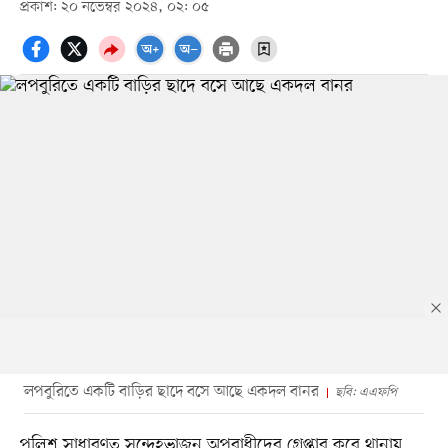
প্রকাশ: ২০ নভেম্বর ২০২৪, ০২: ০৫
লপবুরিতে একটি বাড়ির ছাদে বসে আছে একদল বানর
ছবি: এএফপি
পুলিশ সাধারণত সন্দেহভাজন অপরাধীদের গ্রেপ্তার করে থানায়