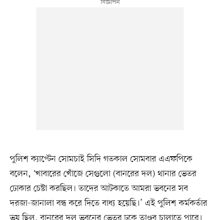
পুলিশ ক্যাপ্টেন সোমচাই সিদি গতকাল সোমবার এএফপিকে
বলেন, ‘খাবারের খোঁজে সেগুলো (বানরের দল) থানার ভেতর
ঢোকার চেষ্টা করছিল। তাদের আটকাতে আমরা ভবনের সব
দরজা-জানালা বন্ধ করে দিতে বাধ্য হয়েছি।’ এই পুলিশ কর্মকর্তার
ভয় ছিল, বানরের দল ভবনের ভেতর ঢুকে তাণ্ডব চালাতে পারে।