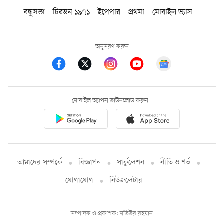
বন্ধুসভা
চিরন্তন ১৯৭১
ইপেপার
প্রথমা
মোবাইল ভ্যাস
অনুসরণ করুন
মোবাইল অ্যাপস ডাউনলোড করুন
আমাদের সম্পর্কে
বিজ্ঞাপন
সার্কুলেশন
নীতি ও শর্ত
যোগাযোগ
নিউজলেটার
সম্পাদক ও প্রকাশক: মতিউর রহমান