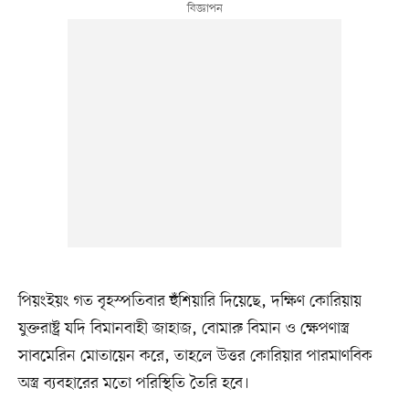
পিয়ংইয়ং গত বৃহস্পতিবার হুঁশিয়ারি দিয়েছে, দক্ষিণ কোরিয়ায়
যুক্তরাষ্ট্র যদি বিমানবাহী জাহাজ, বোমারু বিমান ও ক্ষেপণাস্ত্র
সাবমেরিন মোতায়েন করে, তাহলে উত্তর কোরিয়ার পারমাণবিক
অস্ত্র ব্যবহারের মতো পরিস্থিতি তৈরি হবে।