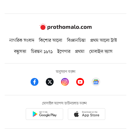
নাগরিক সংবাদ
কিশোর আলো
বিজ্ঞানচিন্তা
প্রথম আলো ট্রাস্ট
বন্ধুসভা
চিরন্তন ১৯৭১
ইপেপার
প্রথমা
মোবাইল ভ্যাস
অনুসরণ করুন
মোবাইল অ্যাপস ডাউনলোড করুন