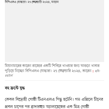
মিয়ানমারের কারেন রাজ্যের একটি শিবিরে খাওয়ার জন্য আগুনে খাবার
পুড়িয়ে নিচ্ছেন বিপিএলএ যোদ্ধারা। ২৭ ফেব্রুয়ারি ২০২৪, কারেন
ছবি:
রয়টার্স
বহু ফ্রন্টে যুদ্ধ
কেবল বিদ্রোহী গোষ্ঠী টিএনএলএ পিছু হটেনি। গত এপ্রিলে চীনের
প্রবল চাপের পর ব্রাদারহুড অ্যালায়েন্সের এক মিত্র গোষ্ঠী