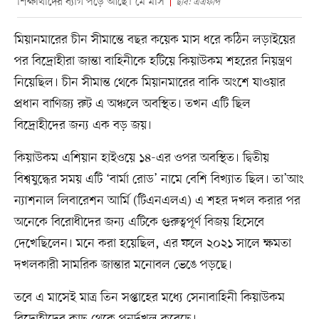
শিক্ষার্থীদের ব্যাগ পড়ে আছে। মে মাস
ছবি: এএফপি
মিয়ানমারের চীন সীমান্তে বছর কয়েক মাস ধরে কঠিন লড়াইয়ের
পর বিদ্রোহীরা জান্তা বাহিনীকে হটিয়ে কিয়াউকম শহরের নিয়ন্ত্রণ
নিয়েছিল। চীন সীমান্ত থেকে মিয়ানমারের বাকি অংশে যাওয়ার
প্রধান বাণিজ্য রুট এ অঞ্চলে অবস্থিত। তখন এটি ছিল
বিদ্রোহীদের জন্য এক বড় জয়।
কিয়াউকম এশিয়ান হাইওয়ে ১৪-এর ওপর অবস্থিত। দ্বিতীয়
বিশ্বযুদ্ধের সময় এটি ‘বার্মা রোড’ নামে বেশি বিখ্যাত ছিল। তা’আং
ন্যাশনাল লিবারেশন আর্মি (টিএনএলএ) এ শহর দখল করার পর
অনেকে বিরোধীদের জন্য এটিকে গুরুত্বপূর্ণ বিজয় হিসেবে
দেখেছিলেন। মনে করা হয়েছিল, এর ফলে ২০২১ সালে ক্ষমতা
দখলকারী সামরিক জান্তার মনোবল ভেঙে পড়ছে।
তবে এ মাসেই মাত্র তিন সপ্তাহের মধ্যে সেনাবাহিনী কিয়াউকম
বিদ্রোহীদের কাছ থেকে পুনর্দখল করেছে।