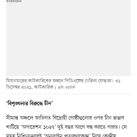
মিয়ানমারের কাউকারিকের জঙ্গলে পিডিএফের গেরিলা যোদ্ধারা। ৩১
ডিসেম্বর ২০২১, কাউকারিক
ছবি: রয়টার্স
‘বিশৃঙ্খলার বিরুদ্ধে চীন’
সীমান্ত অঞ্চলে জাতিগত বিদ্রোহী গোষ্ঠীগুলোর ওপর চীন প্রভাব
খাটিয়ে ‘অপারেশন ১০২৭’ দুই বছর আগে বন্ধ করতে পারত। সে
সময় নিশ্চিতভাবেই ‘অনলাইন প্রতারণাকেন্দ্র’ নিয়ে কেন্দ্রীয়