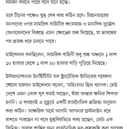
সমর্থন করতে পারে বলে মনে হচ্ছে।
তবে চীনের পক্ষেও যুদ্ধ শেষ করা কঠিন হবে। মিয়ানমারের
জনগণের ওপর সামরিক বাহিনীর ধ্বংসযজ্ঞ ও মানবিক দুর্ভোগ
জেনারেলদের বিরুদ্ধে এমন ক্ষোভের জন্ম দিয়েছে, যা প্রজন্মের
পর প্রজন্ম ধরে চলতে পারে।
মাইকেলস বলছিলেন, সামরিক বাহিনী শুধু শুষ্ক অঞ্চলে ১ লাখ
১০ হাজার থেকে ১ লাখ ২০ হাজার বাড়ি পুড়িয়ে দিয়েছে।
ইন্টারন্যাশনাল ইনস্টিটিউট অব স্ট্র্যাটেজিক স্টাডিজের গবেষণা
ফেলো মরগান মাইকেলস বলেন, ‘সহিংসতা ছিল ব্যাপক। সেই
দেশে এমন লোক খুব কমই আছেন, যাঁরা জান্তার ক্ষতির শিকার
হননি। এ কারণেই এ মুহূর্তে একটি রাজনৈতিক প্রক্রিয়া অনুমান
করা কঠিন। আক্ষরিক অর্থে আপনি আপনার ফ্রন্টলাইন ধরে
রাখতে পারছেন না বলে যুদ্ধবিরতিতে বাধ্য হচ্ছেন, সেটা এক
জিনিস। আবার শান্তির জন্য রাজনৈতিক দর–কষাকষি করা আরেক