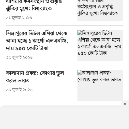
এশিয়ায় কর্মসংস্থান ও প্রবৃদ্ধি
ঝুঁকির মুখে: বিশ্বব্যাংক
৩১ জুলাই ২০২৬
সিঙ্গাপুরের ভিটল এশিয়া থেকে
আনা হচ্ছে ১ কার্গো এলএনজি,
দাম ৯৫০ কোটি টাকা
৩০ জুলাই ২০২৬
কালাদান প্রকল্প: কোথায় ভুল
করল ভারত
৩০ জুলাই ২০২৬
By using this site, you agree to our
Privacy Policy
.
OK