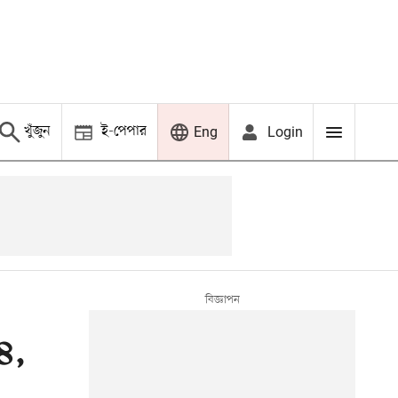
খুঁজুন
ই-পেপার
Login
Eng
৪,