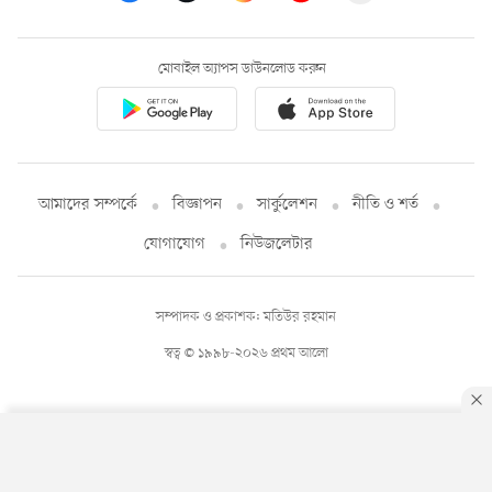
মোবাইল অ্যাপস ডাউনলোড করুন
আমাদের সম্পর্কে
বিজ্ঞাপন
সার্কুলেশন
নীতি ও শর্ত
যোগাযোগ
নিউজলেটার
সম্পাদক ও প্রকাশক: মতিউর রহমান
স্বত্ব © ১৯৯৮-২০২৬ প্রথম আলো
By using this site, you agree to our
Privacy Policy
.
OK