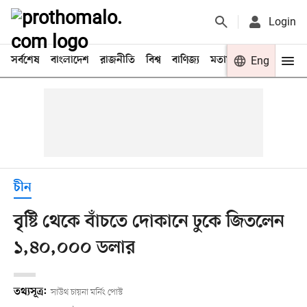
Login
সর্বশেষ
বাংলাদেশ
রাজনীতি
বিশ্ব
বাণিজ্য
মতামত
খেলা
Eng
বিনো
চীন
বৃষ্টি থেকে বাঁচতে দোকানে ঢুকে জিতলেন
১,৪০,০০০ ডলার
তথ্যসূত্র:
সাউথ চায়না মর্নিং পোস্ট