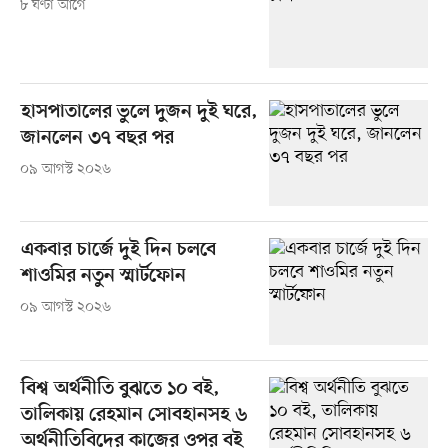
৮ ঘণ্টা আগে
হাসপাতালের ভুলে দুজন দুই ঘরে,
জানলেন ৩৭ বছর পর
০৯ আগস্ট ২০২৬
একবার চার্জে দুই দিন চলবে
শাওমির নতুন স্মার্টফোন
০৯ আগস্ট ২০২৬
বিশ্ব অর্থনীতি বুঝতে ১০ বই,
তালিকায় রেহমান সোবহানসহ ৬
অর্থনীতিবিদের কাজের ওপর বই