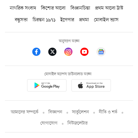
নাগরিক সংবাদ
কিশোর আলো
বিজ্ঞানচিন্তা
প্রথম আলো ট্রাস্ট
বন্ধুসভা
চিরন্তন ১৯৭১
ইপেপার
প্রথমা
মোবাইল ভ্যাস
অনুসরণ করুন
মোবাইল অ্যাপস ডাউনলোড করুন
আমাদের সম্পর্কে
বিজ্ঞাপন
সার্কুলেশন
নীতি ও শর্ত
যোগাযোগ
নিউজলেটার