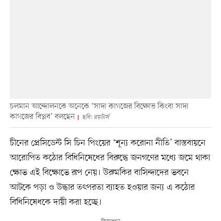
চলমান আন্দোলনকে অনেকে ‘সাদা কাগজের বিক্ষোভ কিংবা সাদা
কাগজের বিপ্লব’ বলছেন
ছবি: রয়টার্স
চীনের প্রেসিডেন্ট সি চিন পিংয়ের ‘শূন্য করোনা নীতি’ বাস্তবায়নে
আরোপিত কঠোর বিধিনিষেধের বিরুদ্ধে জনগণের মধ্যে জমে থাকা
ক্ষোভ এই বিক্ষোভে রূপ নেয়। উরুমকির বাসিন্দাদের ভবনে
আটকে পড়া ও উদ্ধার তৎপরতা ব্যাহত হওয়ার জন্য এ কঠোর
বিধিনিষেধকে দায়ী করা হচ্ছে।