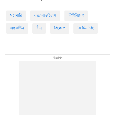
মহামারি
করোনাভাইরাস
বিধিনিষেধ
লকডাউন
চীন
বিক্ষোভ
সি চিন পিং