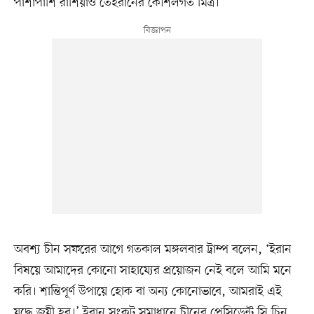
পাশাপাশি রাশিয়াও তেহরানের কৌশলগত মিত্র।
অবশ্য চীন সফরের আগে গতকাল মঙ্গলবার ট্রাম্প বলেন, ‘ইরান
বিষয়ে আমাদের কোনো সাহায্যের প্রয়োজন নেই বলে আমি মনে
করি। শান্তিপূর্ণ উপায়ে হোক বা অন্য কোনোভাবে, আমরাই এই
যুদ্ধে জয়ী হব।’ ইরান সংকট সমাধানে চীনের প্রেসিডেন্ট সি চিন