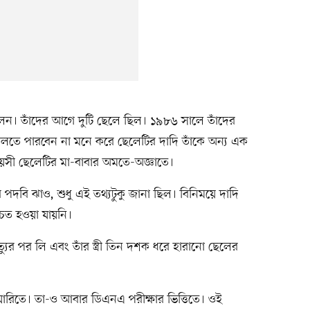
লেন। তাঁদের আগে দুটি ছেলে ছিল। ১৯৮৬ সালে তাঁদের
ালতে পারবেন না মনে করে ছেলেটির দাদি তাঁকে অন্য এক
বয়সী ছেলেটির মা-বাবার অমতে-অজ্ঞাতে।
র পদবি ঝাও, শুধু এই তথ্যটুকু জানা ছিল। বিনিময়ে দাদি
চিত হওয়া যায়নি।
ত্যুর পর লি এবং তাঁর স্ত্রী তিন দশক ধরে হারানো ছেলের
ুয়ারিতে। তা-ও আবার ডিএনএ পরীক্ষার ভিত্তিতে। ওই