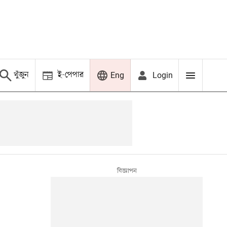
খুঁজুন
ই-পেপার
Login
Eng