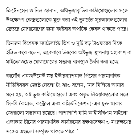
ক্রিস্টেনসেন ও নিল জানান, অষ্টাভুজাকৃতির কাঠামোগুলোর সঙ্গে
উৎক্ষেপণ কেন্দ্রগুলোকে যুক্ত করা ওই ভূগর্ভের সুরক্ষানলগুলোর
ভেতরে যোগাযোগের জন্য ফাইবার অপটিক কেবল থাকতে পারে।
তিনজন বিশ্লেষক স্যাটেলাইট ডিশ ও দুটি বড় টাওয়ারের দিকে
ইঙ্গিত করে বলেন, একেবারে উত্তরের অষ্টভুজ স্থাপনায় মহাকাশ বা
মাইক্রোওয়েভ যোগাযোগের সম্ভাব্য ব্যবস্থাও তৈরি করা হচ্ছে।
কার্নেগি এনডাউমেন্ট ফর ইন্টারন্যাশনাল পিসের পারমাণবিক
নীতিবিষয়ক জ্যেষ্ঠ ফেলো টং ঝাও বলেন, ‘সব মিলিয়ে আমার
মনে হয়, অষ্টাভুজ কাঠামোগুলো এবং অদ্ভুত টাওয়ারগুলোর সঙ্গে
সি–থ্রি (কমান্ড, কন্ট্রোল এবং কমিউনিকেশন)-এর যুক্ত থাকার
জোরালো সম্ভাবনা রয়েছে। পাশাপাশি হামি আইসিবিএম সাইলো
এলাকায় চীনের পারমাণবিক কার্যক্রমের রক্ষণাবেক্ষণ ও সংরক্ষণের
সঙ্গেও এগুলো সম্পৃক্ত থাকতে পারে।’