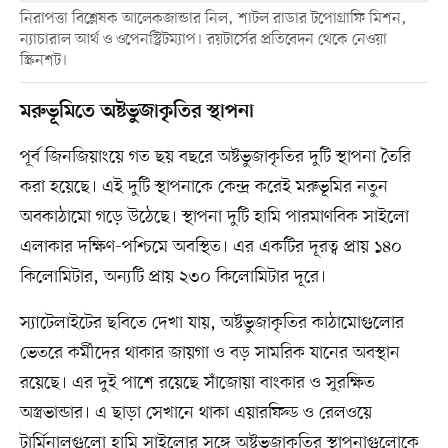
নিরাপত্তা বিশ্লেষক আলেকজান্ডার নিল, শাটল রাডার টপোগ্রাফি মিশন,
ন্যাচারাল আর্থ ও ওপেনস্ট্রিটম্যাপ। রয়টার্সের প্রতিবেদন থেকে নেওয়া
স্ক্রিনশট।
মরুভূমিতে অষ্টভুজাকৃতির স্থাপনা
পূর্ব জিনজিয়াংয়ে গত ছয় বছরে অষ্টভুজাকৃতির দুটি স্থাপনা তৈরি
করা হয়েছে। এই দুটি স্থাপনাকে কেন্দ্র করেই মরুভূমির নতুন
অবকাঠামো গড়ে উঠেছে। স্থাপনা দুটি হামি পারমাণবিক সাইলো
এলাকার দক্ষিণ-পশ্চিমে অবস্থিত। এর একটির দূরত্ব প্রায় ১৪০
কিলোমিটার, অন্যটি প্রায় ২৩০ কিলোমিটার দূরে।
স্যাটেলাইটের ছবিতে দেখা যায়, অষ্টভুজাকৃতির কাঠামোগুলোর
ভেতরে কর্মীদের থাকার জায়গা ও বড় সামরিক যানের অবস্থান
রয়েছে। এর দুই পাশে রয়েছে সাঁজোয়া বাংকার ও সুরক্ষিত
অস্ত্রভান্ডার। এ ছাড়া সেখানে থাকা এয়ারফিল্ড ও রেলওয়ে
টার্মিনালগুলো হামি সাইলোর সঙ্গে অষ্টভুজাকৃতির স্থাপনাগুলোকে