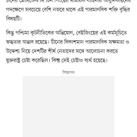
চীনের প্রেসিডেন্ট সি চিন পিংয়ের সামরিক বাহিনীর আধুনিকায়নের
পদক্ষেপে সবচেয়ে বেশি নজরে থাকে এই পারমাণবিক শক্তি বৃদ্ধির
বিষয়টি।
কিছু পশ্চিমা কূটনীতিকের অভিযোগ, বেইজিংয়ের এই কর্মসূচিতে
স্বচ্ছতার অভাব রয়েছে। চীনের বিকাশমান পারমাণবিক সক্ষমতা ও
উদ্দেশ্য নিয়ে দেশটির শীর্ষ নেতাদের সঙ্গে আলোচনা করতে
যুক্তরাষ্ট্র চেষ্টা করেছিল। কিন্তু সেই চেষ্টাও ব্যর্থ হয়েছে।