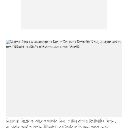
নিরাপত্তা বিশ্লেষক আলেকজান্ডার নিল, শাটল রাডার টপোগ্রাফি মিশন,
ন্যাচারাল আর্থ ও ওপেনস্ট্রিটম্যাপ। রয়টার্সের প্রতিবেদন থেকে নেওয়া