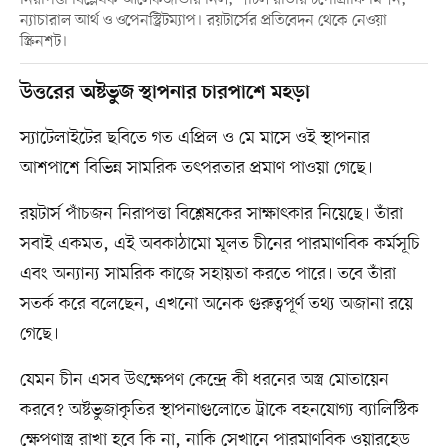
ন্যাচারাল আর্থ ও ওপেনস্ট্রিটম্যাপ। রয়টার্সের প্রতিবেদন থেকে নেওয়া
স্ক্রিনশট।
উত্তরের অষ্টভুজ স্থাপনার চারপাশে মহড়া
স্যাটেলাইটের ছবিতে গত এপ্রিল ও মে মাসে ওই স্থাপনার
আশপাশে বিভিন্ন সামরিক তৎপরতার প্রমাণ পাওয়া গেছে।
রয়টার্স পাঁচজন নিরাপত্তা বিশ্লেষকের সাক্ষাৎকার নিয়েছে। তাঁরা
সবাই একমত, এই অবকাঠামো মূলত চীনের পারমাণবিক কর্মসূচি
এবং অন্যান্য সামরিক কাজে সহায়তা করতে পারে। তবে তাঁরা
সতর্ক করে বলেছেন, এখনো অনেক গুরুত্বপূর্ণ তথ্য অজানা রয়ে
গেছে।
যেমন চীন এসব উৎক্ষেপণ কেন্দ্রে কী ধরনের অস্ত্র মোতায়েন
করবে? অষ্টভুজাকৃতির স্থাপনাগুলোতে ট্রাকে বহনযোগ্য ব্যালিস্টিক
ক্ষেপণাস্ত্র রাখা হবে কি না, নাকি সেখানে পারমাণবিক ওয়ারহেড