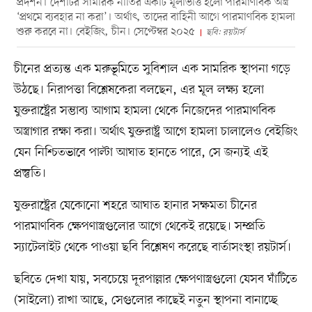
প্রদর্শন। দেশটির সামরিক নীতির একটি মূলভিত্তি হলো পারমাণবিক অস্ত্র
‘প্রথমে ব্যবহার না করা’। অর্থাৎ, তাদের বাহিনী আগে পারমাণবিক হামলা
শুরু করবে না। বেইজিং, চীন। সেপ্টেম্বর ২০২৫
ছবি: রয়টার্স
চীনের প্রত্যন্ত এক মরুভূমিতে সুবিশাল এক সামরিক স্থাপনা গড়ে
উঠছে। নিরাপত্তা বিশ্লেষকেরা বলছেন, এর মূল লক্ষ্য হলো
যুক্তরাষ্ট্রের সম্ভাব্য আগাম হামলা থেকে নিজেদের পারমাণবিক
অস্ত্রাগার রক্ষা করা। অর্থাৎ যুক্তরাষ্ট্র আগে হামলা চালালেও বেইজিং
যেন নিশ্চিতভাবে পাল্টা আঘাত হানতে পারে, সে জন্যই এই
প্রস্তুতি।
যুক্তরাষ্ট্রের যেকোনো শহরে আঘাত হানার সক্ষমতা চীনের
পারমাণবিক ক্ষেপণাস্ত্রগুলোর আগে থেকেই রয়েছে। সম্প্রতি
স্যাটেলাইট থেকে পাওয়া ছবি বিশ্লেষণ করেছে বার্তাসংস্থা রয়টার্স।
ছবিতে দেখা যায়, সবচেয়ে দূরপাল্লার ক্ষেপণাস্ত্রগুলো যেসব ঘাঁটিতে
(সাইলো) রাখা আছে, সেগুলোর কাছেই নতুন স্থাপনা বানাচ্ছে