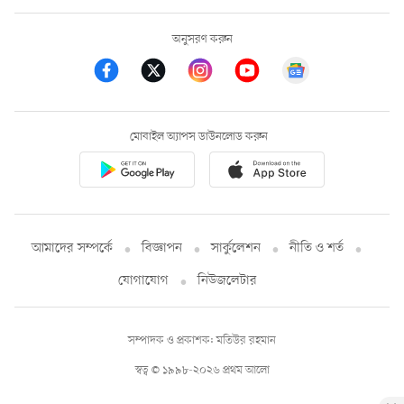
অনুসরণ করুন
মোবাইল অ্যাপস ডাউনলোড করুন
আমাদের সম্পর্কে
বিজ্ঞাপন
সার্কুলেশন
নীতি ও শর্ত
যোগাযোগ
নিউজলেটার
সম্পাদক ও প্রকাশক: মতিউর রহমান
স্বত্ব © ১৯৯৮-২০২৬ প্রথম আলো