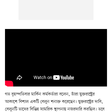
গত বৃহস্পতিবার মার্কিন কর্মকর্তারা বলেন, তাঁরা যুক্তরাষ্ট্রের
আকাশে বিশাল একটি বেলুন শনাক্ত করেছেন। যুক্তরাষ্ট্রের দাবি,
বেলুনটি তাদের বিভিন্ন সামরিক স্থাপনায় নজরদারি করছিল। তবে