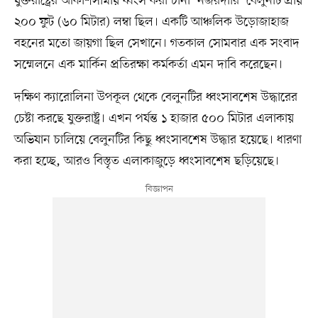
যুক্তরাষ্ট্রের আকাশসীমায় ধ্বংস করা চীনা ‘নজরদারি’ বেলুনটি প্রায়
২০০ ফুট (৬০ মিটার) লম্বা ছিল। একটি আঞ্চলিক উড়োজাহাজ
বহনের মতো জায়গা ছিল সেখানে। গতকাল সোমবার এক সংবাদ
সম্মেলনে এক মার্কিন প্রতিরক্ষা কর্মকর্তা এমন দাবি করেছেন।
দক্ষিণ ক্যারোলিনা উপকূল থেকে বেলুনটির ধ্বংসাবশেষ উদ্ধারের
চেষ্টা করছে যুক্তরাষ্ট্র। এখন পর্যন্ত ১ হাজার ৫০০ মিটার এলাকায়
অভিযান চালিয়ে বেলুনটির কিছু ধ্বংসাবশেষ উদ্ধার হয়েছে। ধারণা
করা হচ্ছে, আরও বিস্তৃত এলাকাজুড়ে ধ্বংসাবশেষ ছড়িয়েছে।