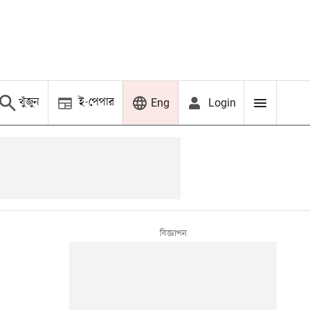
খুঁজুন
ই-পেপার
Login
Eng