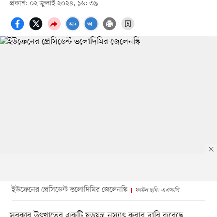
প্রকাশ: ০২ জুলাই ২০২৪, ১৬: ৩৯
ইউক্রেনের প্রেসিডেন্ট ভলোদিমির জেলেনস্কি
ফাইল ছবি: এএফপি
সরকার উৎখাতের একটি ষড়যন্ত্র নস্যাৎ করার দাবি করেছে