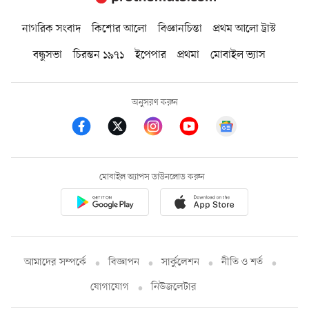
নাগরিক সংবাদ
কিশোর আলো
বিজ্ঞানচিন্তা
প্রথম আলো ট্রাস্ট
বন্ধুসভা
চিরন্তন ১৯৭১
ইপেপার
প্রথমা
মোবাইল ভ্যাস
অনুসরণ করুন
মোবাইল অ্যাপস ডাউনলোড করুন
আমাদের সম্পর্কে
বিজ্ঞাপন
সার্কুলেশন
নীতি ও শর্ত
যোগাযোগ
নিউজলেটার