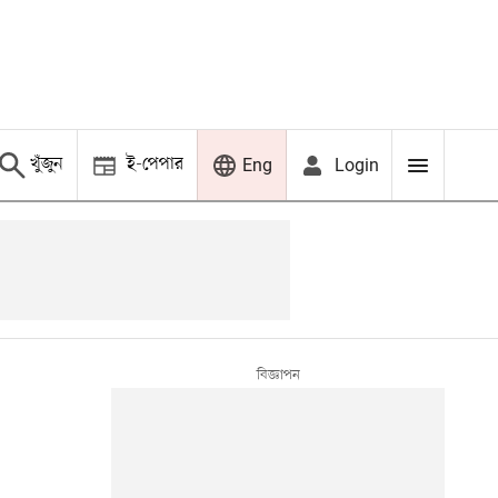
খুঁজুন
ই-পেপার
Login
Eng