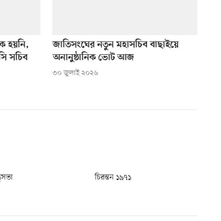
ঠিক হয়নি,
জাতিসংঘের নতুন মহাসচিব বাছাইয়ে
ইসি সচিব
অনানুষ্ঠানিক ভোট আজ
৩০ জুলাই ২০২৬
ধুসভা
চিরন্তন ১৯৭১