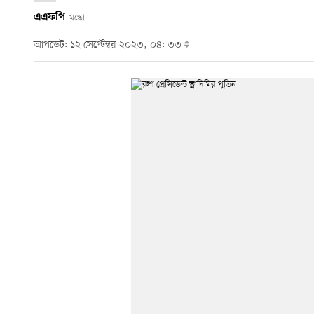
এএফপি
মস্কো
আপডেট: ১২ সেপ্টেম্বর ২০২৩, ০৪: ৩৩