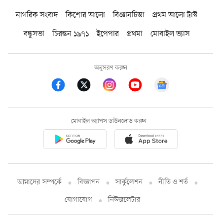
নাগরিক সংবাদ
কিশোর আলো
বিজ্ঞানচিন্তা
প্রথম আলো ট্রাস্ট
বন্ধুসভা
চিরন্তন ১৯৭১
ইপেপার
প্রথমা
মোবাইল ভ্যাস
অনুসরণ করুন
মোবাইল অ্যাপস ডাউনলোড করুন
আমাদের সম্পর্কে
বিজ্ঞাপন
সার্কুলেশন
নীতি ও শর্ত
যোগাযোগ
নিউজলেটার