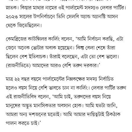
স্নাতক। কিয়ার মাথার নামের ওই পার্লামেন্ট সদস্যও লেবার পার্টির।
২০২৩ সালের উপনির্বাচনে তিনি সেলবি অ্যান্ড অ্যানস্টি আসন
থেকে জিতেছিলেন।
কেমব্রিজের কাউন্সিলর কার্লিং বলেন, ‘আমি নির্বাচন করছি, এটা
জেনে অনেক ভোটার অবাক হয়েছেন। কিন্তু বেলা শেষে তাঁরা
ছিলেন বেশ ইতিবাচক। তাঁরাই বলেছেন, এটা তো বেশ ভালো।
(রাজনীতিতে) আমাদের আরও বেশি তরুণ দরকার।’
মাত্র ২২ বছর বয়সে পার্লামেন্টের নিম্নকক্ষের সদস্য নির্বাচিত
হলেও বয়স নিয়ে বেশি ভাবতে চান না কার্লিং। লেবার পার্টির তরুণ
এই রাজনীতিবিদ বলেন, ‘আমি চাই, তরুণদের বয়স নিয়ে
মানুষের অদ্ভুত মানসিকতার অবসান হোক। আমি যতটা জানি,
আমরা অন্য দশজনের মতোই। আমি আমার দায়িত্বটাই ঠিকঠাক
পালন করতে চাই।’