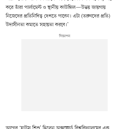
করে তাঁরা পার্লামেন্ট ও স্থানীয় কাউন্সিল—উভয় জায়গায়
নিজেদের প্রতিনিধিত্ব দেখতে পাবেন। এটা (তরুণদের প্রতি)
উদাসীনতা কমাতে সহায়তা করবে।’
আগের ‘হাউস শিশু’ ছিলেন অক্সফোর্ড বিশ্ববিদ্যালয়ের এক