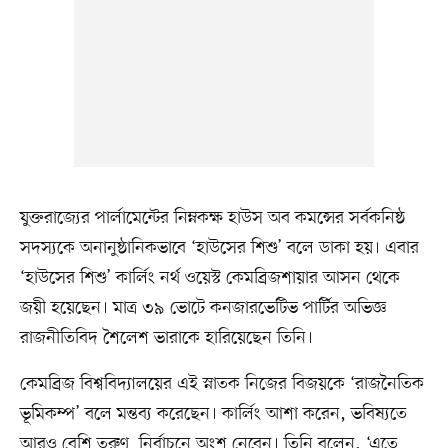
যুক্তরাজ্যের পার্লামেন্টের নিম্নকক্ষ হাউস অব কমন্সের সর্বকনিষ্ঠ
সদস্যকে অনানুষ্ঠানিকভাবে ‘হাউসের শিশু’ বলে ডাকা হয়। এবার
‘হাউসের শিশু’ কার্লিং নর্থ ওয়েস্ট কেমব্রিজশায়ার আসন থেকে
জয়ী হয়েছেন। মাত্র ৩৯ ভোটে কনজারভেটিভ পার্টির অভিজ্ঞ
রাজনীতিবিদ শৈলেশ ভারাকে হারিয়েছেন তিনি।
কেমব্রিজ বিশ্ববিদ্যালয়ের এই স্নাতক নিজের বিজয়কে ‘রাজনৈতিক
ভূমিকম্প’ বলে মন্তব্য করেছেন। কার্লিং আশা করেন, ভবিষ্যতে
আরও বেশি তরুণ নির্বাচনে অংশ নেবেন। তিনি বলেন, ‘এতে