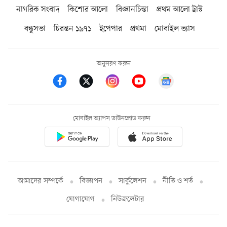
নাগরিক সংবাদ
কিশোর আলো
বিজ্ঞানচিন্তা
প্রথম আলো ট্রাস্ট
বন্ধুসভা
চিরন্তন ১৯৭১
ইপেপার
প্রথমা
মোবাইল ভ্যাস
অনুসরণ করুন
মোবাইল অ্যাপস ডাউনলোড করুন
আমাদের সম্পর্কে
বিজ্ঞাপন
সার্কুলেশন
নীতি ও শর্ত
যোগাযোগ
নিউজলেটার