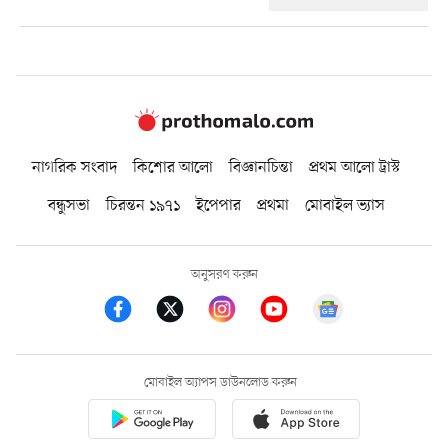
নাগরিক সংবাদ
কিশোর আলো
বিজ্ঞানচিন্তা
প্রথম আলো ট্রাস্ট
বন্ধুসভা
চিরন্তন ১৯৭১
ইপেপার
প্রথমা
মোবাইল ভ্যাস
অনুসরণ করুন
মোবাইল অ্যাপস ডাউনলোড করুন