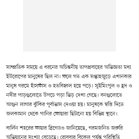
সাম্প্রতিক সময়ে এ ধরনের অচিন্তনীয় তাপপ্রবাহের অভিজ্ঞতা মধ্য
ইউরোপের মানুষের ছিল না। ফলে গত এক সপ্তাহজুড়ে এখানকার
মানুষ গরমে হাঁসফাঁস ও হতবিহ্বল হয়ে পড়ে। সুইমিংপুল ও হ্রদ ও
নদীর পাড়গুলোতে উপচে পড়া ভিড় দেখা গেছে। বনগুলোতে
আগুন লাগার ঝুঁকির পূর্বাভাস দেওয়া হয়। মানুষকে স্বস্তি দিতে
জলকামান থেকে পানির ফোয়ারা ছিটানো হয় বিভিন্ন স্থানে।
বার্লিন শহরের ফায়ার ব্রিগেডও জানিয়েছে, গরমজনিত জরুরি
অভিযানের সংখ্যা বেড়েছে। রোববার বিকেল পর্যন্ত পরিস্থিতি