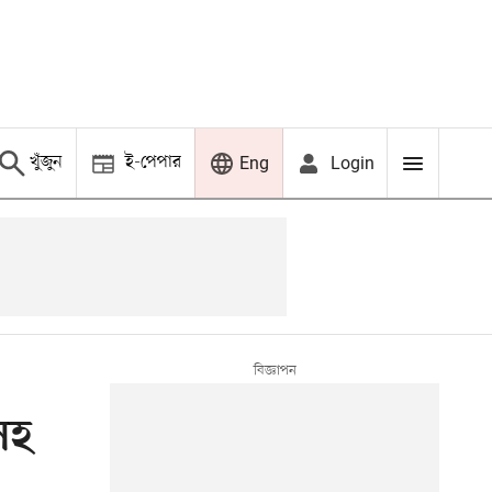
খুঁজুন
ই-পেপার
Login
Eng
িসহ