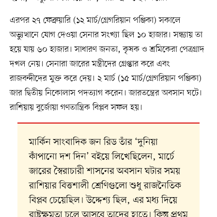
এরপর ২৭ ফেব্রুয়ারি (১২ মার্চ/গ্রেগরিয়ান পঞ্জিকা) সকালে
অভ্যুত্থানে যোগ দেওয়া সেনার সংখ্যা ছিল ১০ হাজার। সন্ধ্যায় তা
হয়ে যায় ৬০ হাজার। সাধারণ জনতা, কৃষক ও শ্রমিকেরা পেত্রগ্রাদ
দখল নেয়। সেনারা জারের মন্ত্রীদের গ্রেপ্তার করে এবং
রাজবন্দীদের মুক্ত করে দেয়। ২ মার্চ (১৫ মার্চ/গ্রেগরিয়ান পঞ্জিকা)
জার দ্বিতীয় নিকোলাস পদত্যাগ করেন। জারতন্ত্রের অবসান ঘটে।
রাশিয়ায় বুর্জোয়া গণতান্ত্রিক বিপ্লব সফল হয়।
মার্কিন সাংবাদিক জন রিড তাঁর ‘দুনিয়া
কাঁপানো দশ দিন’ বইয়ে লিখেছিলেন, মার্চে
জারের স্বৈরাচারী শাসনের অবসান ঘটার সময়
রাশিয়ার বিত্তশালী শ্রেণিগুলো শুধু রাজনৈতিক
বিপ্লব চেয়েছিল। উদ্দেশ্য ছিল, এর মধ্য দিয়ে
রাষ্ট্রক্ষমতা চলে আসবে তাদের হাতে। কিন্তু প্রথম