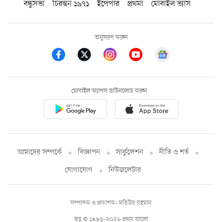
বন্ধুসভা
চিরন্তন ১৯৭১
ইপেপার
প্রথমা
মোবাইল ভ্যাস
অনুসরণ করুন
মোবাইল অ্যাপস ডাউনলোড করুন
আমাদের সম্পর্কে
বিজ্ঞাপন
সার্কুলেশন
নীতি ও শর্ত
যোগাযোগ
নিউজলেটার
সম্পাদক ও প্রকাশক: মতিউর রহমান
স্বত্ব © ১৯৯৮-২০২৬ প্রথম আলো