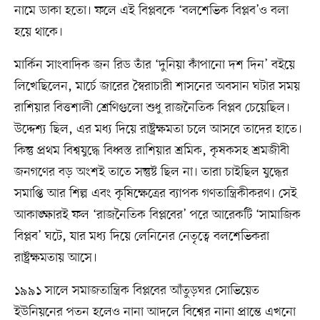
নামে ডাকা হতো। ফলে এই বিপ্লবকে ‘বলশেভিক বিপ্লব’ও বলা
হয়ে থাকে।
মার্কিন সাংবাদিক জন রিড তাঁর ‘দুনিয়া কাঁপানো দশ দিন’ বইয়ে
লিখেছিলেন, মার্চে জারের স্বৈরাচারী শাসনের অবসান ঘটার সময়
রাশিয়ার বিত্তশালী শ্রেণিগুলো শুধু রাজনৈতিক বিপ্লব চেয়েছিল।
উদ্দেশ্য ছিল, এর মধ্য দিয়ে রাষ্ট্রক্ষমতা চলে আসবে তাদের হাতে।
কিন্তু প্রথম বিশ্বযুদ্ধে বিধ্বস্ত রাশিয়ার শ্রমিক, কৃষকসহ শ্রমজীবী
জনগণের বড় অংশই তাতে সন্তুষ্ট ছিল না। তারা চাইছিল যুদ্ধের
সমাপ্তি আর শিল্প এবং কৃষিক্ষেত্রের ব্যাপক গণতান্ত্রিকীকরণ। সেই
আকাঙ্ক্ষারই ফল ‘রাজনৈতিক বিপ্লবের’ পরে আরেকটি ‘সামাজিক
বিপ্লব’ ঘটে, যার মধ্য দিয়ে লেনিনের নেতৃত্বে বলশেভিকরা
রাষ্ট্রক্ষমতায় আসে।
১৯৯১ সালে সমাজতান্ত্রিক বিপ্লবের আঁতুড়ঘর সোভিয়েত
ইউনিয়নের পতন হলেও নানা আদলে বিশ্বের নানা প্রান্তে এখনো