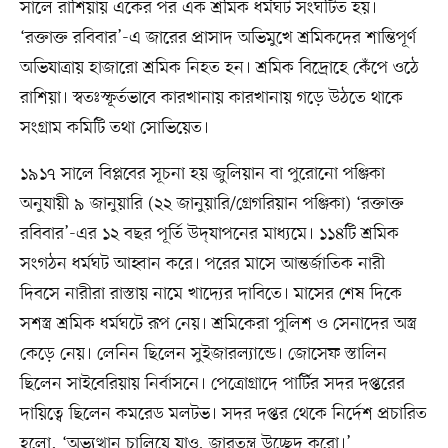
সালে রাশিয়ায় একের পর এক শ্রমিক ধর্মঘট সংঘটিত হয়।
‘রক্তাক্ত রবিবার’-এ জারের প্রাসাদ অভিমুখে শ্রমিকদের শান্তিপূর্ণ
অভিযাত্রায় হাজারো শ্রমিক নিহত হন। শ্রমিক বিদ্রোহে কেঁপে ওঠে
রাশিয়া। স্বতঃস্ফূর্তভাবে কারখানায় কারখানায় গড়ে উঠতে থাকে
সংগ্রাম কমিটি তথা সোভিয়েত।
১৯১৭ সালে বিপ্লবের সূচনা হয় জুলিয়ান বা পুরোনো পঞ্জিকা
অনুযায়ী ৯ জানুয়ারি (২২ জানুয়ারি/গ্রেগরিয়ান পঞ্জিকা) ‘রক্তাক্ত
রবিবার’-এর ১২ বছর পূর্তি উদ্‌যাপনের মাধ্যমে। ১১৪টি শ্রমিক
সংগঠন ধর্মঘট আহ্বান করে। পরের মাসে আন্তর্জাতিক নারী
দিবসে নারীরা রাস্তায় নামে খাদ্যের দাবিতে। মাসের শেষ দিকে
সশস্ত্র শ্রমিক ধর্মঘটে রূপ নেয়। শ্রমিকেরা পুলিশ ও সেনাদের অস্ত্র
কেড়ে নেয়। লেনিন ছিলেন সুইজারল্যান্ডে। জোসেফ স্তালিন
ছিলেন সাইবেরিয়ায় নির্বাসনে। পেত্রোগ্রাদে পার্টির সদর দপ্তরের
দায়িত্বে ছিলেন কমরেড মলটভ। সদর দপ্তর থেকে নির্দেশ প্রচারিত
হলো, ‘অভ্যুত্থান চালিয়ে যাও, জারতন্ত্র উচ্ছেদ করো।’