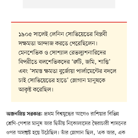
১৯০৫ সালেই লেনিন সোভিয়েতের বিপ্লবী
সক্ষমতা আন্দাজ করতে পেরেছিলেন।
মেনশেভিক ও সোশ্যাল রেভল্যুশনারিদের
বিপরীতে বলশেভিকদের ‘রুটি, জমি, শান্তি’
এবং ‘সমস্ত ক্ষমতা বুর্জোয়া পার্লামেন্টের বদলে
চাই সোভিয়েতের হাতে’ স্লোগান মানুষকে
আকৃষ্ট করেছিল।
প্রথম বিশ্বযুদ্ধের আগেও রাশিয়ার বিভিন্ন
অজনপ্রিয় সরকার:
শ্রেণি-পেশার মানুষ জার দ্বিতীয় নিকোলাসের স্বৈরাচারী শাসনের
ওপর অসন্তুষ্ট হয়ে উঠেছিল। তাঁর স্লোগান ছিল, ‘এক জার, এক