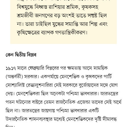
বিশ্বযুদ্ধে বিধ্বস্ত রাশিয়ার শ্রমিক, কৃষকসহ
শ্রমজীবী জনগণের বড় অংশই তাতে সন্তুষ্ট ছিল
না। তারা চাইছিল যুদ্ধের সমাপ্তি আর শিল্প এবং
কৃষিক্ষেত্রের ব্যাপক গণতান্ত্রিকীকরণ।
কেন দ্বিতীয় বিপ্লব
১৯১৭ সালে ফেব্রুয়ারি বিপ্লবের পর ক্ষমতায় আসে সাময়িক
(অন্তর্বর্তী) সরকার। একপর্যায়ে মেনশেভিক ও কৃষকদের পার্টি
সোশ্যালিস্ট রেভ্যলুশনারিরা সেই সরকারে বুর্জোয়াদের সঙ্গে যোগ
দেয়। মেনশেভিকরা ছিল অনেকটা পশ্চিমা ভাবধারার। জারতন্ত্রের
পতন ঘটানোর বাইরে তেমন রাজনৈতিক এজেন্ডা তাদের সেই অর্থে
ছিল না। জারতন্ত্রের জায়গায় পশ্চিমা ভাবধারার একটি
উদারনৈতিক শাসনব্যবস্থার মধ্যেই মেনশেভিকদের দৃষ্টি সীমাবদ্ধ