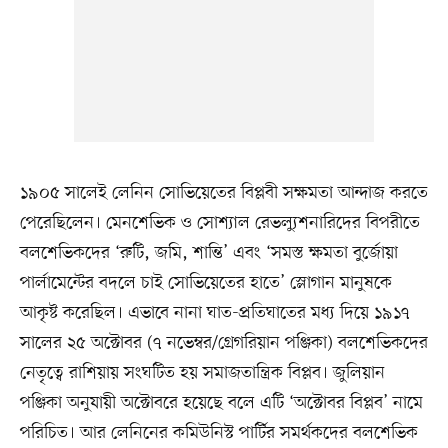
১৯০৫ সালেই লেনিন সোভিয়েতের বিপ্লবী সক্ষমতা আন্দাজ করতে
পেরেছিলেন। মেনশেভিক ও সোশ্যাল রেভল্যুশনারিদের বিপরীতে
বলশেভিকদের ‘রুটি, জমি, শান্তি’ এবং ‘সমস্ত ক্ষমতা বুর্জোয়া
পার্লামেন্টের বদলে চাই সোভিয়েতের হাতে’ স্লোগান মানুষকে
আকৃষ্ট করেছিল। এভাবে নানা ঘাত-প্রতিঘাতের মধ্য দিয়ে ১৯১৭
সালের ২৫ অক্টোবর (৭ নভেম্বর/গ্রেগরিয়ান পঞ্জিকা) বলশেভিকদের
নেতৃত্বে রাশিয়ায় সংঘটিত হয় সমাজতান্ত্রিক বিপ্লব। জুলিয়ান
পঞ্জিকা অনুযায়ী অক্টোবরে হয়েছে বলে এটি ‘অক্টোবর বিপ্লব’ নামে
পরিচিত। আর লেনিনের কমিউনিস্ট পার্টির সমর্থকদের বলশেভিক