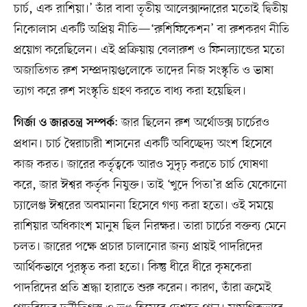
চার্চ, এক রাশিয়া।’ তাঁর বাবা তৃতীয় আলেক্সান্দারের মতোই দ্বিতীয়
নিকোলাস একটি অপ্রিয় নীতি—‘রুশিফিকেশন’ বা রুশকরণ নীতি
প্রয়োগ করেছিলেন। এই প্রক্রিয়ায় বেলারুশ ও ফিনল্যান্ডের মতো
অজাতিগত রুশ সম্প্রদায়গুলোকে তাদের নিজ সংস্কৃতি ও ভাষা
ত্যাগ করে রুশ সংস্কৃতি গ্রহণ করতে বাধ্য করা হয়েছিল।
: জার ছিলেন রুশ অর্থোডক্স চার্চেরও
গির্জা ও জারতন্ত্র সম্পর্ক
প্রধান। চার্চ স্বৈরাচারী শাসনের একটি অবিচ্ছেদ্য অংশ হিসেবে
কাজ করত। জারের কর্তৃত্বকে আরও সুদৃঢ় করতে চার্চ ঘোষণা
করে, জার ঈশ্বর কর্তৃক নিযুক্ত। তাই ‘খুদে পিতা’র প্রতি যেকোনো
চ্যালেঞ্জ ঈশ্বরের অবমাননা হিসেবে গণ্য করা হতো। ওই সময়ে
রাশিয়ার অধিকাংশ মানুষ ছিল নিরক্ষর। তারা চার্চের বক্তব্য মেনে
চলত। জারের পক্ষে প্রচার চালানোর জন্য প্রায়ই পাদরিদের
আর্থিকভাবে পুরস্কৃত করা হতো। কিন্তু ধীরে ধীরে কৃষকেরা
পাদরিদের প্রতি শ্রদ্ধা হারাতে শুরু করেন। কারণ, তাঁরা ক্রমেই