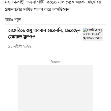
মধ্য ডানপন্থী তিসজা পার্টি। ২০১০ সাল থেকে অরবান হাঙ্গেরির
প্রধানমন্ত্রীর দায়িত্ব পালন করে আসছিলেন।
আরও পড়ুন
হাঙ্গেরিতে শুধু অরবান হারেননি, হেরেছেন
ডোনাল্ড ট্রাম্পও
১৩ এপ্রিল ২০২৬