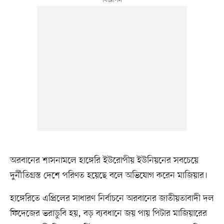
অরবানের শাসনামলে হাঙ্গেরি ইউরোপীয় ইউনিয়নের সবচেয়ে
দুর্নীতিগ্রস্ত দেশে পরিণত হয়েছে বলে অভিযোগ করেন মাজিয়ার।
হাঙ্গেরিতে এপ্রিলের সাধারণ নির্বাচনে অরবানের জাতীয়তাবাদী দল
ফিদেজের ভরাডুবি হয়, বড় ব্যবধানে জয় পায় পিটার মাজিয়ারের