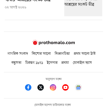
খাবার-আশ্রয়ের সংকট তীব্র
০২ আগস্ট ২০২৬
নাগরিক সংবাদ
কিশোর আলো
বিজ্ঞানচিন্তা
প্রথম আলো ট্রাস্ট
বন্ধুসভা
চিরন্তন ১৯৭১
ইপেপার
প্রথমা
মোবাইল ভ্যাস
অনুসরণ করুন
মোবাইল অ্যাপস ডাউনলোড করুন