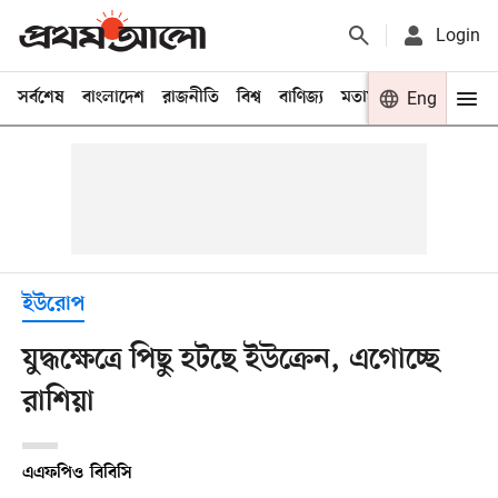
Login
সর্বশেষ
বাংলাদেশ
রাজনীতি
বিশ্ব
বাণিজ্য
মতামত
খেলা
Eng
বিনো
ইউরোপ
যুদ্ধক্ষেত্রে পিছু হটছে ইউক্রেন, এগোচ্ছে
রাশিয়া
এএফপি
ও
বিবিসি