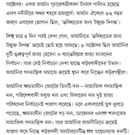
অক্টোবর। এবার জার্মান পুনরেকত্রীকরণ উৎসব পালিত হয়েছে
এলব নদীতীরে বন্দর শহরে হামবুর্গে। জার্মান ঐক্যের ৩৩ বছর
স্মরণে এবারের স্লোগান ছিল, ‘ভবিষ্যতের জন্য উন্মুক্ত দিগন্ত’।
কিন্তু মাত্র ৫ দিন পরই দেখা গেল, জার্মানিতে ‘ভবিষ্যতের জন্য
উন্মুক্ত দিগন্ত’ ক্রমেই ছোট হয়ে আসছে। ৮ অক্টোবর ছিল জার্মানির
দুটি গুরুত্বপূর্ণ রাজ্য হেসেন ও ব্যাভেরিয়ার রাজ্য সংসদের
নির্বাচন। আর সেই নির্বাচনে দেখা যাচ্ছে কট্টরবাদীদের উত্থান।
জার্মানির গণতান্ত্রিক সমাজে ক্রমেই স্থান করে নিচ্ছেন কট্টরপন্থীরা।
জার্মানির ক্ষমতাসীন জোটের তিনটি দল—সামাজিক গণতান্ত্রিক
দল, পরিবেশবাদী সবুজ দল এবং লিবারেল দল দুই রাজ্য
পরিষদের নির্বাচনেই খারাপ করেছে। তবে একাবারেই মুখ থুবড়ে
পড়েছে, ক্ষমতাসীন জোটের বড় দল, চ্যান্সেলর ওলাফ শলৎজের
সামাজিক গণতান্ত্রিক দল। আর জার্মানির রাজনীতিতে ক্রমেই
জায়গা করে নিচ্ছে কট্টরবাদী অলটারনেটিভ ফর ডয়েচল্যান্ড দলটি।