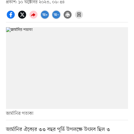
প্রকাশ: ১০ অক্টোবর ২০২৩, ০৬: ৫৪
জার্মানির পতাকা
জার্মানির ঐক্যের ৩৩ বছর পূর্তি উপলক্ষে উৎসব ছিল ৩