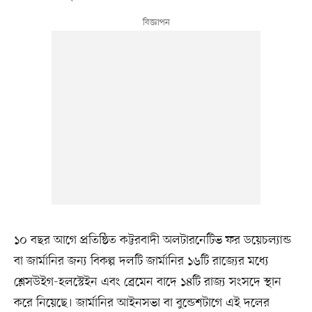
১০ বছর আগে প্রতিষ্ঠিত কট্টরবাদী অলটারনেটিভ ফর ডয়েচল্যান্ড
বা জার্মানির জন্য বিকল্প দলটি জার্মানির ১৬টি রাজ্যের মধ্যে
শ্লেসউইগ-হলস্টেইন এবং ব্রেমেন বাদে ১৪টি রাজ্য সংসদে স্থান
করে নিয়েছে। জার্মানির আইনসভা বা বুন্ডেশটাগে এই দলের