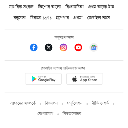
নাগরিক সংবাদ
কিশোর আলো
বিজ্ঞানচিন্তা
প্রথম আলো ট্রাস্ট
বন্ধুসভা
চিরন্তন ১৯৭১
ইপেপার
প্রথমা
মোবাইল ভ্যাস
অনুসরণ করুন
মোবাইল অ্যাপস ডাউনলোড করুন
আমাদের সম্পর্কে
বিজ্ঞাপন
সার্কুলেশন
নীতি ও শর্ত
যোগাযোগ
নিউজলেটার