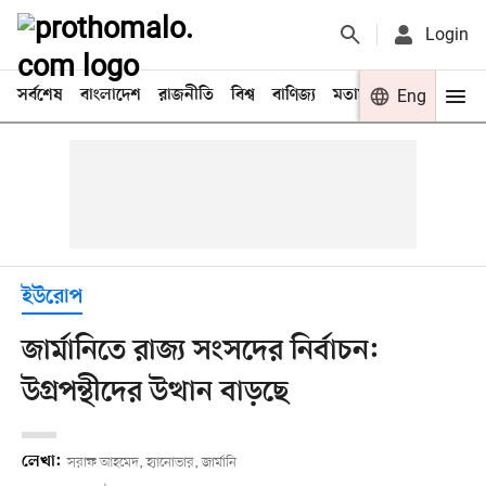
Login
সর্বশেষ
বাংলাদেশ
রাজনীতি
বিশ্ব
বাণিজ্য
মতামত
খেলা
Eng
বিনো
ইউরোপ
জার্মানিতে রাজ্য সংসদের নির্বাচন:
উগ্রপন্থীদের উত্থান বাড়ছে
লেখা:
সরাফ আহমেদ, হ্যানোভার, জার্মানি