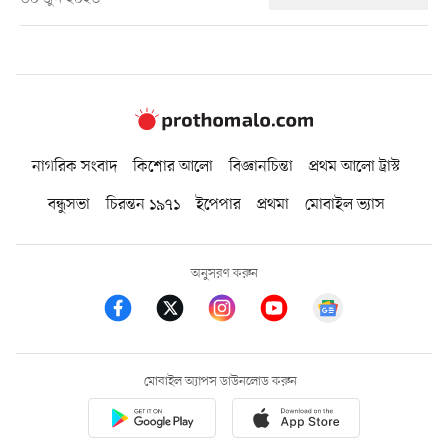
নাগরিক সংবাদ
কিশোর আলো
বিজ্ঞানচিন্তা
প্রথম আলো ট্রাস্ট
বন্ধুসভা
চিরন্তন ১৯৭১
ইপেপার
প্রথমা
মোবাইল ভ্যাস
অনুসরণ করুন
মোবাইল অ্যাপস ডাউনলোড করুন