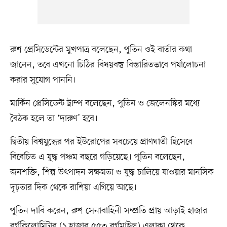
রুশ প্রেসিডেন্টের মুখপাত্র বলেছেন, পুতিন ওই বার্তার কথা
জানেন, তবে এখনো চিঠির বিষয়বস্তু বিস্তারিতভাবে পর্যালোচনা
করার সুযোগ পাননি।
মার্কিন প্রেসিডেন্ট ট্রাম্প বলেছেন, পুতিন ও জেলেনস্কির মধ্যে
বৈঠক হলে তা ‘দারুণ’ হবে।
দ্বিতীয় বিশ্বযুদ্ধের পর ইউরোপের সবচেয়ে প্রাণঘাতী হিসেবে
বিবেচিত এ যুদ্ধ পঞ্চম বছরে গড়িয়েছে। পুতিন বলেছেন,
জনশক্তি, শিল্প উৎপাদন সক্ষমতা ও যুদ্ধ চালিয়ে যাওয়ার মানসিক
দৃঢ়তার দিক থেকে রাশিয়া এগিয়ে আছে।
পুতিন দাবি করেন, রুশ সেনাবাহিনী সম্প্রতি প্রায় আড়াই হাজার
বর্গকিলোমিটার (১ হাজার ৫৫৩ বর্গমাইল) এলাকা থেকে