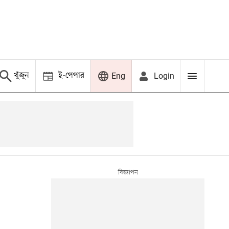
খুঁজুন
ই-পেপার
Login
Eng