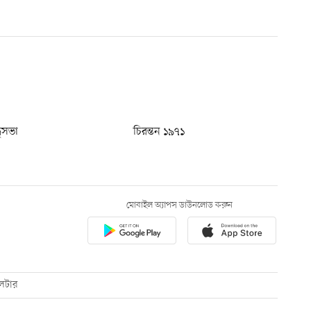
ধুসভা
চিরন্তন ১৯৭১
মোবাইল অ্যাপস ডাউনলোড করুন
েটার