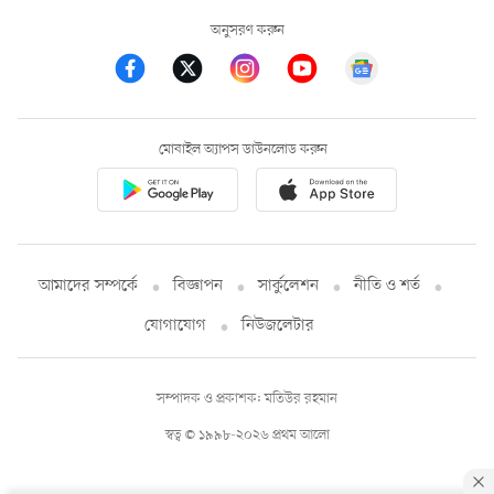
অনুসরণ করুন
মোবাইল অ্যাপস ডাউনলোড করুন
আমাদের সম্পর্কে
বিজ্ঞাপন
সার্কুলেশন
নীতি ও শর্ত
যোগাযোগ
নিউজলেটার
সম্পাদক ও প্রকাশক: মতিউর রহমান
স্বত্ব © ১৯৯৮-২০২৬ প্রথম আলো