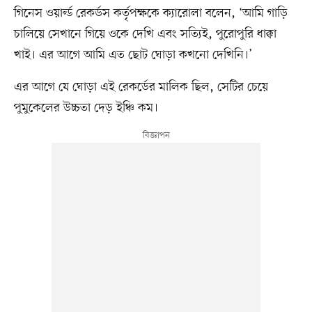
গিনেস ওয়ার্ল্ড রেকর্ডস কর্তৃপক্ষকে ক্যারোলা বলেন, ‘আমি গাড়ি
চালিয়ে সেখানে গিয়ে ওকে দেখি এবং সত্যিই, পুরোপুরি ধাক্কা
খাই। এর আগে আমি এত ছোট ঘোড়া কখনো দেখিনি।’
এর আগে যে ঘোড়া এই রেকর্ডের মালিক ছিল, সেটির চেয়ে
পুমুকেলের উচ্চতা দেড় ইঞ্চি কম।