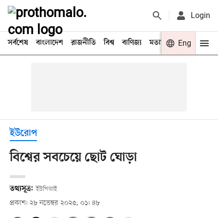
Login
সর্বশেষ
বাংলাদেশ
রাজনীতি
বিশ্ব
বাণিজ্য
মতামত
খেলা
Eng
বিনো
ইউরোপ
বিশ্বের সবচেয়ে ছোট ঘোড়া
তথ্যসূত্র:
ইউপিআই
প্রকাশ: ২৮ নভেম্বর ২০২৫, ০১: ৪৮